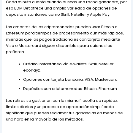
Cada minuto cuenta cuando buscas una racha ganadora, por
eso BDM Bet ofrece una amplia variedad de opciones de
depósito instantáneo como Skrill, Neteller y Apple Pay.
Los amantes de las criptomonedas pueden usar Bitcoin o
Ethereum para tiempos de procesamiento aún más rápidos,
mientras que los pagos tradicionales con tarjeta mediante
Visa o Mastercard siguen disponibles para quienes los
prefieran.
Crédito instantáneo vía e‑wallets: Skrill, Neteller,
ecoPayz.
Opciones con tarjeta bancaria: VISA, Mastercard.
Depósitos con criptomonedas: Bitcoin, Ethereum.
Los retiros se gestionan con la misma filosofía de rapidez:
límites diarios y un proceso de aprobación simplificado
significan que puedes reclamar tus ganancias en menos de
una hora en la mayoría de los métodos.