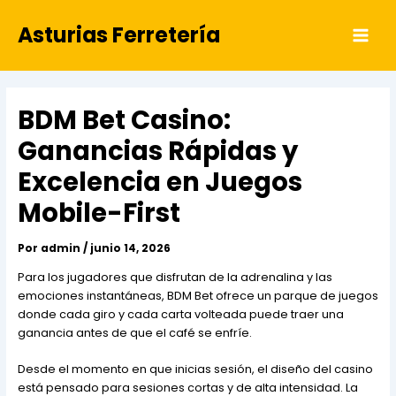
Ir
al
Asturias Ferretería
Main
contenido
Men
BDM Bet Casino:
Ganancias Rápidas y
Excelencia en Juegos
Mobile-First
Por
admin
/
junio 14, 2026
Para los jugadores que disfrutan de la adrenalina y las
emociones instantáneas,
BDM Bet
ofrece un parque de juegos
donde cada giro y cada carta volteada puede traer una
ganancia antes de que el café se enfríe.
Desde el momento en que inicias sesión, el diseño del casino
está pensado para sesiones cortas y de alta intensidad. La