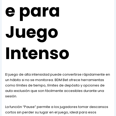
e para
Juego
Intenso
El juego de alta intensidad puede convertirse rápidamente en
un hábito si no se monitorea. BDM Bet ofrece herramientas
como límites de tiempo, límites de depósito y opciones de
auto‑exclusión que son fácilmente accesibles durante una
sesión.
La función “Pause” permite a los jugadores tomar descansos
cortos sin perder su lugar en el juego, ideal para esos