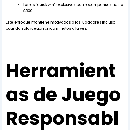
Torres “quick win” exclusivas con recompensas hasta
€500.
Este enfoque mantiene motivados a los jugadores incluso
cuando solo juegan cinco minutos a la vez.
Herramient
as de Juego
Responsabl