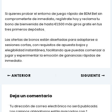
Si quieres probar el entorno de juego rápido de BDM Bet sin
comprometerte de inmediato, regístrate hoy y reclama tu
bono de bienvenida de hasta €1,500 más giros gratis en tus
tres primeros depósitos.
Las ofertas de bonos están diseñadas para adaptarse a
sesiones cortas, con requisitos de apuesta bajos y
elegibilidad instantánea, facilitando que puedas comenzar a
jugar y experimentar la emoción de ganancias rápidas de
inmediato.
Navegación
ANTERIOR
SIGUIENTE
de
entradas
Deja un comentario
Tu dirección de correo electrónico no será publicada.
Los campos obligatorios están marcados con
*