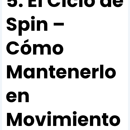
5. El Ciclo de
Spin –
Cómo
Mantenerlo
en
Movimiento