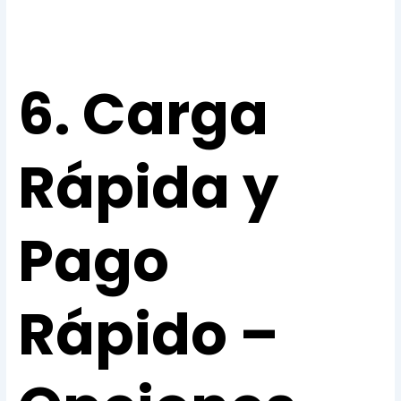
6. Carga
Rápida y
Pago
Rápido –