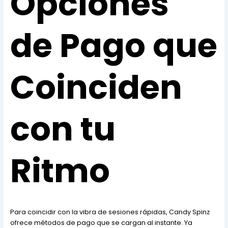
Opciones
de Pago que
Coinciden
con tu
Ritmo
Para coincidir con la vibra de sesiones rápidas, Candy Spinz
ofrece métodos de pago que se cargan al instante. Ya