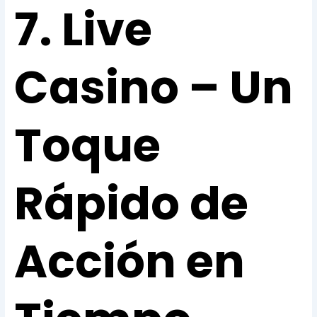
7. Live
Casino – Un
Toque
Rápido de
Acción en