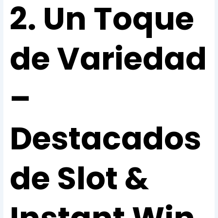
2. Un Toque
de Variedad
–
Destacados
de Slot &