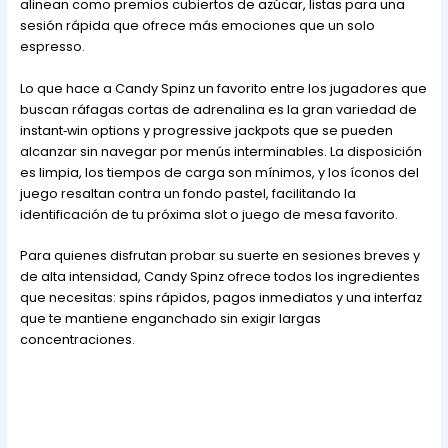
alinean como premios cubiertos de azúcar, listas para una
sesión rápida que ofrece más emociones que un solo
espresso.
Lo que hace a
Candy Spinz
un favorito entre los jugadores que
buscan ráfagas cortas de adrenalina es la gran variedad de
instant‑win options y progressive jackpots que se pueden
alcanzar sin navegar por menús interminables. La disposición
es limpia, los tiempos de carga son mínimos, y los íconos del
juego resaltan contra un fondo pastel, facilitando la
identificación de tu próxima slot o juego de mesa favorito.
Para quienes disfrutan probar su suerte en sesiones breves y
de alta intensidad, Candy Spinz ofrece todos los ingredientes
que necesitas: spins rápidos, pagos inmediatos y una interfaz
que te mantiene enganchado sin exigir largas
concentraciones.