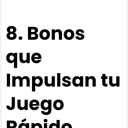
8. Bonos
que
Impulsan tu
Juego
Rápido