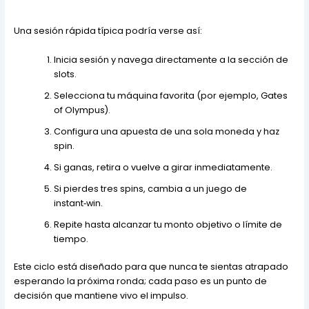
Una sesión rápida típica podría verse así:
Inicia sesión y navega directamente a la sección de
slots.
Selecciona tu máquina favorita (por ejemplo, Gates
of Olympus).
Configura una apuesta de una sola moneda y haz
spin.
Si ganas, retira o vuelve a girar inmediatamente.
Si pierdes tres spins, cambia a un juego de
instant‑win.
Repite hasta alcanzar tu monto objetivo o límite de
tiempo.
Este ciclo está diseñado para que nunca te sientas atrapado
esperando la próxima ronda; cada paso es un punto de
decisión que mantiene vivo el impulso.