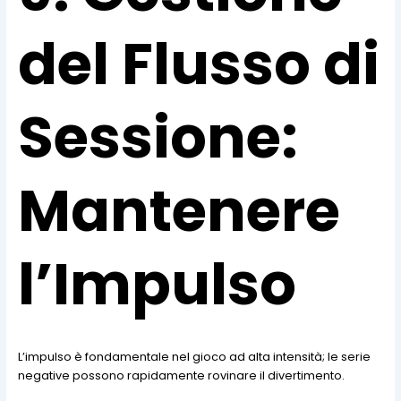
del Flusso di
Sessione:
Mantenere
l’Impulso
L’impulso è fondamentale nel gioco ad alta intensità; le serie
negative possono rapidamente rovinare il divertimento.