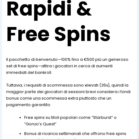
Rapidi &
Free Spins
Il pacchetto di benvenuto—100% fino a €500 più un generoso
set di free spins—attira i giocatori in cerca di aumenti
immediati del bankroll.
Tuttavia, i requisiti di scommessa sono elevati (35x), quindi la
maggior parte dei giocatori di sessioni brevi considera i fondi
bonus come una scommessa extra piuttosto che un
pagamento garantito.
Free spins su titoli popolari come “Starburst” o
“Gonzo’s Quest”
Bonus di ricarica settimanali che offrono free spins