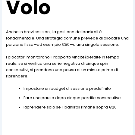
Volo
Anche in brevi sessioni, la gestione del bankroll è
fondamentale. Una strategia comune prevede di allocare una
porzione fissa—ad esempio €50—a una singola sessione.
I giocatori monitorano il rapporto vincite/perdite in tempo
reale; se si verifica una serie negativa di cinque spin
consecutivi, si prendono una pausa di un minuto prima di
riprendere.
Impostare un budget di sessione predefinito
Fare una pausa dopo cinque perdite consecutive
Riprendere solo se il bankroll rimane sopra €20