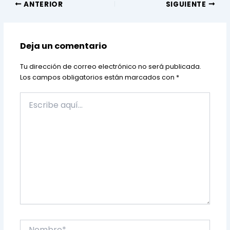
Navegación
ANTERIOR
SIGUIENTE
de
entradas
Deja un comentario
Tu dirección de correo electrónico no será publicada.
Los campos obligatorios están marcados con
*
Escribe
aquí...
Nombre*