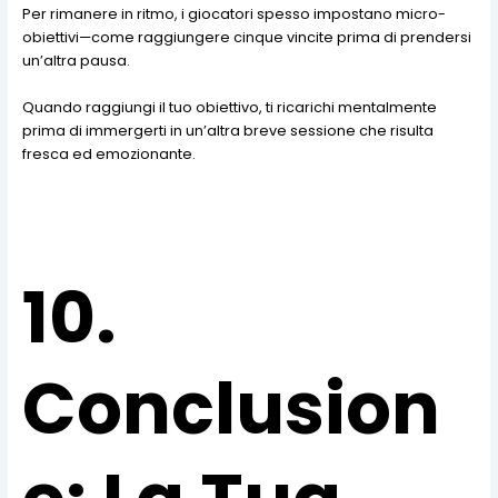
Per rimanere in ritmo, i giocatori spesso impostano micro-
obiettivi—come raggiungere cinque vincite prima di prendersi
un’altra pausa.
Quando raggiungi il tuo obiettivo, ti ricarichi mentalmente
prima di immergerti in un’altra breve sessione che risulta
fresca ed emozionante.
10.
Conclusion