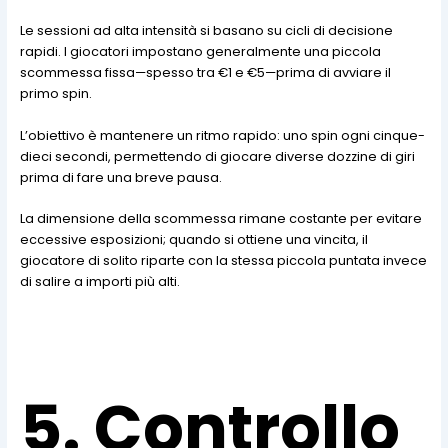
Le sessioni ad alta intensità si basano su cicli di decisione
rapidi. I giocatori impostano generalmente una piccola
scommessa fissa—spesso tra €1 e €5—prima di avviare il
primo spin.
L’obiettivo è mantenere un ritmo rapido: uno spin ogni cinque-
dieci secondi, permettendo di giocare diverse dozzine di giri
prima di fare una breve pausa.
La dimensione della scommessa rimane costante per evitare
eccessive esposizioni; quando si ottiene una vincita, il
giocatore di solito riparte con la stessa piccola puntata invece
di salire a importi più alti.
5. Controllo