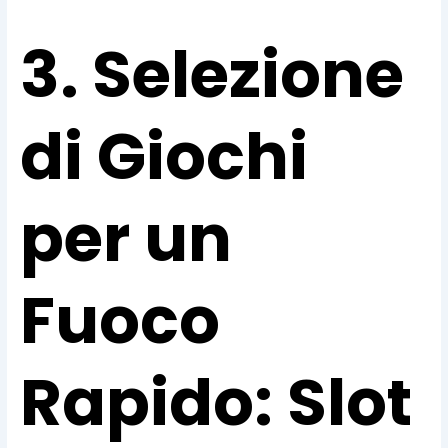
3. Selezione
di Giochi
per un
Fuoco
Rapido: Slot