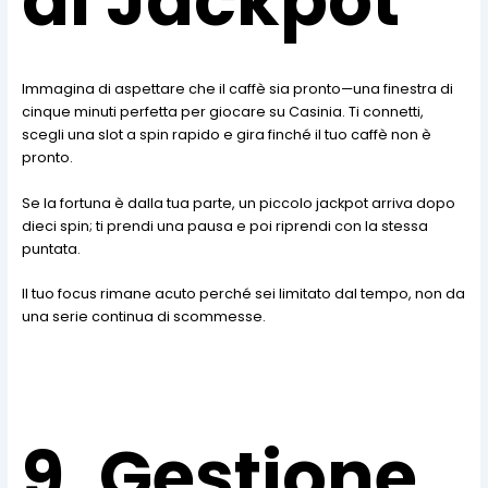
al Jackpot
Immagina di aspettare che il caffè sia pronto—una finestra di
cinque minuti perfetta per giocare su Casinia. Ti connetti,
scegli una slot a spin rapido e gira finché il tuo caffè non è
pronto.
Se la fortuna è dalla tua parte, un piccolo jackpot arriva dopo
dieci spin; ti prendi una pausa e poi riprendi con la stessa
puntata.
Il tuo focus rimane acuto perché sei limitato dal tempo, non da
una serie continua di scommesse.
9. Gestione