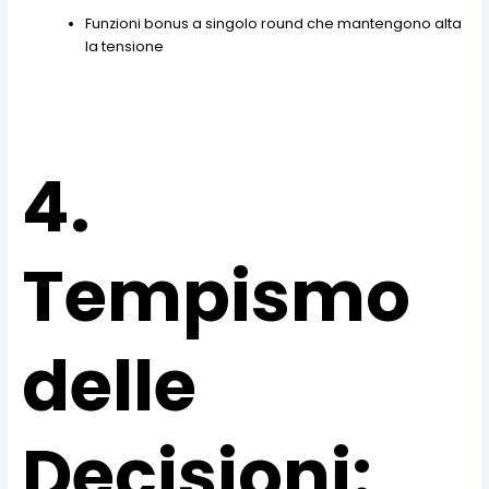
Funzioni bonus a singolo round che mantengono alta
la tensione
4.
Tempismo
delle
Decisioni: