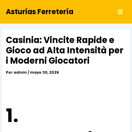
Ir
al
Asturias Ferretería
Main
contenido
Men
Casinia: Vincite Rapide e
Gioco ad Alta Intensità per
i Moderni Giocatori
Por
admin
/
mayo 30, 2026
1.