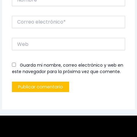
Correo
electrónico*
Web
Guarda mi nombre, correo electrónico y web en
este navegador para la próxima vez que comente.
Asturias Ferretería