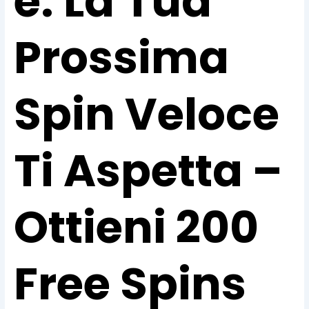
e: La Tua
Prossima
Spin Veloce
Ti Aspetta –
Ottieni 200
Free Spins