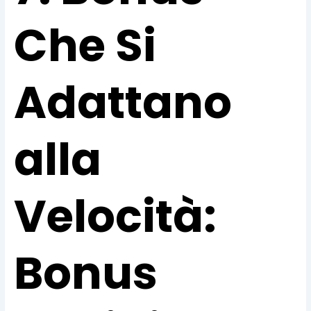
Che Si
Adattano
alla
Velocità:
Bonus