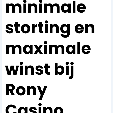
minimale
storting en
maximale
winst bij
Rony
Casino