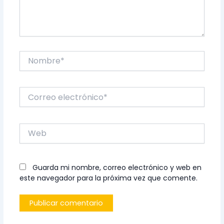
Nombre*
Correo
electrónico*
Web
Guarda mi nombre, correo electrónico y web en
este navegador para la próxima vez que comente.