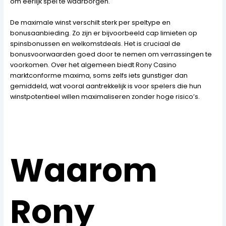
om eerlijk spel te waarborgen.
De maximale winst verschilt sterk per speltype en
bonusaanbieding. Zo zijn er bijvoorbeeld cap limieten op
spinsbonussen en welkomstdeals. Het is cruciaal de
bonusvoorwaarden goed door te nemen om verrassingen te
voorkomen. Over het algemeen biedt Rony Casino
marktconforme maxima, soms zelfs iets gunstiger dan
gemiddeld, wat vooral aantrekkelijk is voor spelers die hun
winstpotentieel willen maximaliseren zonder hoge risico’s.
Waarom
Rony