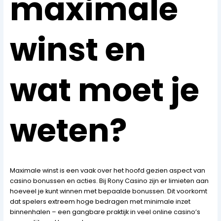
maximale
winst en
wat moet je
weten?
Maximale winst is een vaak over het hoofd gezien aspect van
casino bonussen en acties. Bij Rony Casino zijn er limieten aan
hoeveel je kunt winnen met bepaalde bonussen. Dit voorkomt
dat spelers extreem hoge bedragen met minimale inzet
binnenhalen – een gangbare praktijk in veel online casino’s