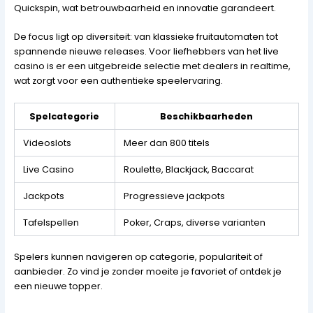
Quickspin, wat betrouwbaarheid en innovatie garandeert.
De focus ligt op diversiteit: van klassieke fruitautomaten tot
spannende nieuwe releases. Voor liefhebbers van het live
casino is er een uitgebreide selectie met dealers in realtime,
wat zorgt voor een authentieke speelervaring.
Spelcategorie
Beschikbaarheden
Videoslots
Meer dan 800 titels
Live Casino
Roulette, Blackjack, Baccarat
Jackpots
Progressieve jackpots
Tafelspellen
Poker, Craps, diverse varianten
Spelers kunnen navigeren op categorie, populariteit of
aanbieder. Zo vind je zonder moeite je favoriet of ontdek je
een nieuwe topper.