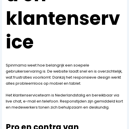
klantenserv
ice
Spinmama weet hoe belangrijk een soepele
gebruikerservaring is. De website laadt snel en is overzichtelijk,
wat frustraties voorkomt. Dankzij het responsieve design werkt
alles probleemloos op mobiel en tablet.
Het klantenserviceteam is Nederlandstalig en bereikbaar via
live chat, e-mail en telefoon. Responstijden zijn gemiddeld kort
en medewerkers tonen zich behulpzaam en deskundig.
Pro en contra van