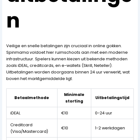
n
Veilige en snelle betalingen zijn cruciaal in online gokken.
Spinmama voldoet hier ruimschoots aan met een moderne
infrastructuur. Spelers kunnen kiezen uit bekende methoden
zoals iDEAL, creditcards, en e-wallets (Skrill, Neteller).
Uitbetalingen worden doorgaans binnen 24 uur verwerkt, wat
boven het marktgemiddelde ligt.
Minimale
Betaalmethode
Uitbetalingstijd
storting
iDEAL
€10
0-24 uur
Creditcard
€10
1-2 werkdagen
(Visa/Mastercard)