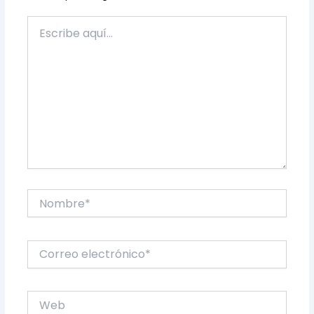
Escribe
aquí...
Nombre*
Correo
electrónico*
Web