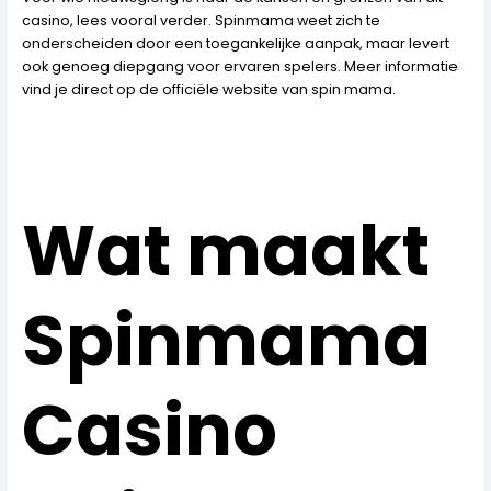
casino, lees vooral verder. Spinmama weet zich te
onderscheiden door een toegankelijke aanpak, maar levert
ook genoeg diepgang voor ervaren spelers. Meer informatie
vind je direct op de officiële website van
spin mama
.
Wat maakt
Spinmama
Casino