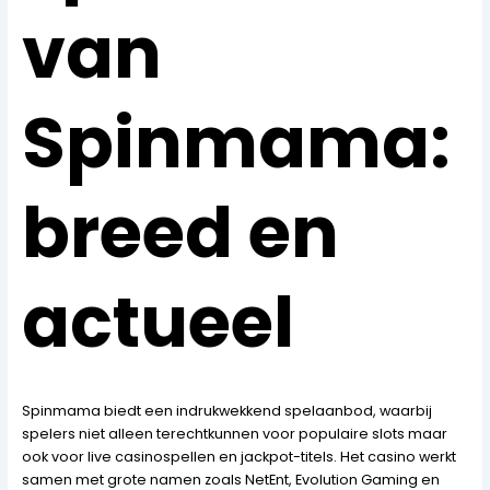
van
Spinmama:
breed en
actueel
Spinmama biedt een indrukwekkend spelaanbod, waarbij
spelers niet alleen terechtkunnen voor populaire slots maar
ook voor live casinospellen en jackpot-titels. Het casino werkt
samen met grote namen zoals NetEnt, Evolution Gaming en