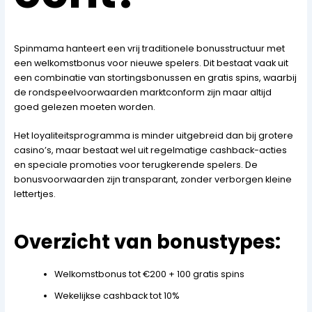
Spinmama hanteert een vrij traditionele bonusstructuur met
een welkomstbonus voor nieuwe spelers. Dit bestaat vaak uit
een combinatie van stortingsbonussen en gratis spins, waarbij
de rondspeelvoorwaarden marktconform zijn maar altijd
goed gelezen moeten worden.
Het loyaliteitsprogramma is minder uitgebreid dan bij grotere
casino’s, maar bestaat wel uit regelmatige cashback-acties
en speciale promoties voor terugkerende spelers. De
bonusvoorwaarden zijn transparant, zonder verborgen kleine
lettertjes.
Overzicht van bonustypes:
Welkomstbonus tot €200 + 100 gratis spins
Wekelijkse cashback tot 10%