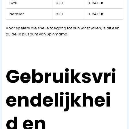
Skrill
€10
0-24 uur
Neteller
€10
0-24 uur
Voor spelers die snelle toegang tot hun winst willen, is dit een
duidelijk pluspunt van Spinmama.
Gebruiksvri
endelijkhei
d en