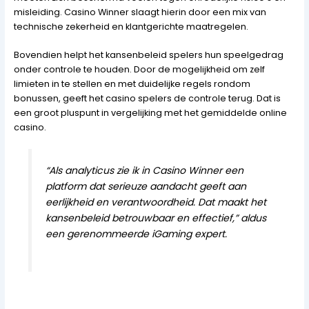
misleiding. Casino Winner slaagt hierin door een mix van
technische zekerheid en klantgerichte maatregelen.
Bovendien helpt het kansenbeleid spelers hun speelgedrag
onder controle te houden. Door de mogelijkheid om zelf
limieten in te stellen en met duidelijke regels rondom
bonussen, geeft het casino spelers de controle terug. Dat is
een groot pluspunt in vergelijking met het gemiddelde online
casino.
“Als analyticus zie ik in Casino Winner een
platform dat serieuze aandacht geeft aan
eerlijkheid en verantwoordheid. Dat maakt het
kansenbeleid betrouwbaar en effectief,” aldus
een gerenommeerde iGaming expert.