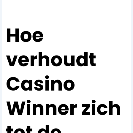
Hoe
verhoudt
Casino
Winner zich
tot de