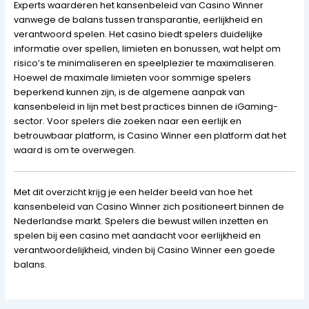
Experts waarderen het kansenbeleid van Casino Winner
vanwege de balans tussen transparantie, eerlijkheid en
verantwoord spelen. Het casino biedt spelers duidelijke
informatie over spellen, limieten en bonussen, wat helpt om
risico’s te minimaliseren en speelplezier te maximaliseren.
Hoewel de maximale limieten voor sommige spelers
beperkend kunnen zijn, is de algemene aanpak van
kansenbeleid in lijn met best practices binnen de iGaming-
sector. Voor spelers die zoeken naar een eerlijk en
betrouwbaar platform, is Casino Winner een platform dat het
waard is om te overwegen.
Met dit overzicht krijg je een helder beeld van hoe het
kansenbeleid van Casino Winner zich positioneert binnen de
Nederlandse markt. Spelers die bewust willen inzetten en
spelen bij een casino met aandacht voor eerlijkheid en
verantwoordelijkheid, vinden bij Casino Winner een goede
balans.