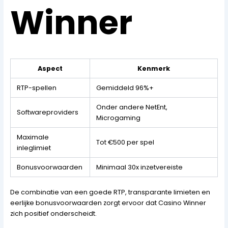
Winner
Aspect
Kenmerk
RTP-spellen
Gemiddeld 96%+
Onder andere NetEnt,
Softwareproviders
Microgaming
Maximale
Tot €500 per spel
inleglimiet
Bonusvoorwaarden
Minimaal 30x inzetvereiste
De combinatie van een goede RTP, transparante limieten en
eerlijke bonusvoorwaarden zorgt ervoor dat Casino Winner
zich positief onderscheidt.