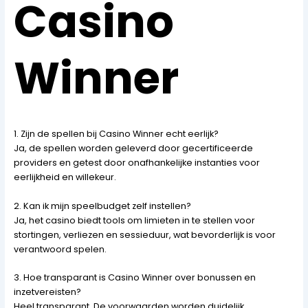
Casino
Winner
1. Zijn de spellen bij Casino Winner echt eerlijk?
Ja, de spellen worden geleverd door gecertificeerde
providers en getest door onafhankelijke instanties voor
eerlijkheid en willekeur.
2. Kan ik mijn speelbudget zelf instellen?
Ja, het casino biedt tools om limieten in te stellen voor
stortingen, verliezen en sessieduur, wat bevorderlijk is voor
verantwoord spelen.
3. Hoe transparant is Casino Winner over bonussen en
inzetvereisten?
Heel transparant. De voorwaarden worden duidelijk