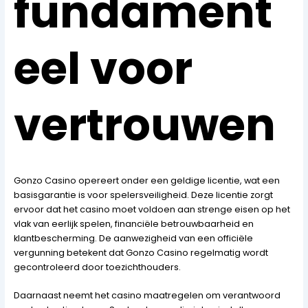
fundament
eel voor
vertrouwen
Gonzo Casino opereert onder een geldige licentie, wat een
basisgarantie is voor spelersveiligheid. Deze licentie zorgt
ervoor dat het casino moet voldoen aan strenge eisen op het
vlak van eerlijk spelen, financiële betrouwbaarheid en
klantbescherming. De aanwezigheid van een officiële
vergunning betekent dat Gonzo Casino regelmatig wordt
gecontroleerd door toezichthouders.
Daarnaast neemt het casino maatregelen om verantwoord