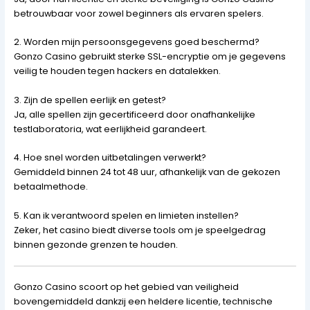
betrouwbaar voor zowel beginners als ervaren spelers.
2. Worden mijn persoonsgegevens goed beschermd?
Gonzo Casino gebruikt sterke SSL-encryptie om je gegevens
veilig te houden tegen hackers en datalekken.
3. Zijn de spellen eerlijk en getest?
Ja, alle spellen zijn gecertificeerd door onafhankelijke
testlaboratoria, wat eerlijkheid garandeert.
4. Hoe snel worden uitbetalingen verwerkt?
Gemiddeld binnen 24 tot 48 uur, afhankelijk van de gekozen
betaalmethode.
5. Kan ik verantwoord spelen en limieten instellen?
Zeker, het casino biedt diverse tools om je speelgedrag
binnen gezonde grenzen te houden.
Gonzo Casino scoort op het gebied van veiligheid
bovengemiddeld dankzij een heldere licentie, technische