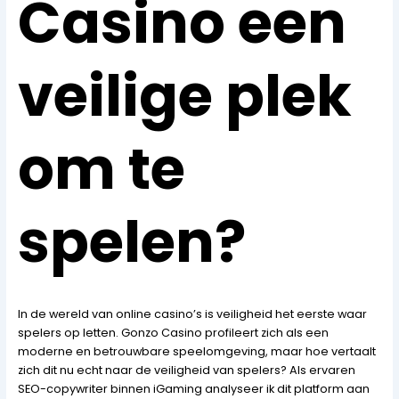
Casino een
veilige plek
om te
spelen?
In de wereld van online casino’s is veiligheid het eerste waar
spelers op letten. Gonzo Casino profileert zich als een
moderne en betrouwbare speelomgeving, maar hoe vertaalt
zich dit nu echt naar de veiligheid van spelers? Als ervaren
SEO-copywriter binnen iGaming analyseer ik dit platform aan