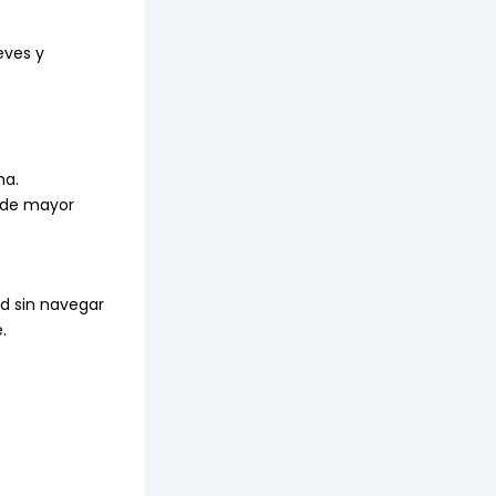
eves y
ha.
 de mayor
ad sin navegar
.