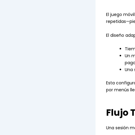
El juego móvi
repetidas—pie
El diseño adap
Tiem
Un m
pago
Una 
Esta configur
por menús lle
Flujo 
Una sesión mó