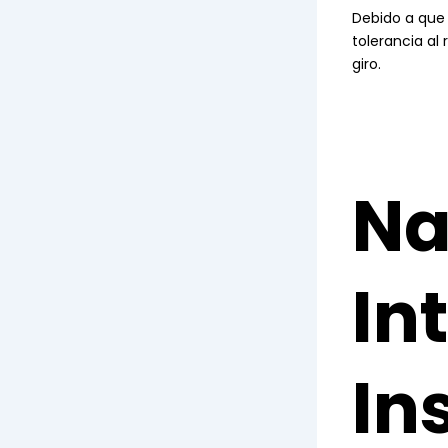
Debido a que 
tolerancia al
giro.
Na
In
In