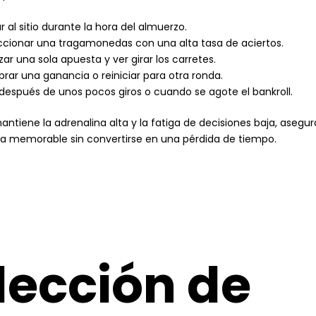
r al sitio durante la hora del almuerzo.
ccionar una tragamonedas con una alta tasa de aciertos.
zar una sola apuesta y ver girar los carretes.
brar una ganancia o reiniciar para otra ronda.
r después de unos pocos giros o cuando se agote el bankroll.
antiene la adrenalina alta y la fatiga de decisiones baja, aseg
ea memorable sin convertirse en una pérdida de tiempo.
lección de