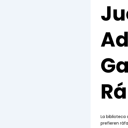
Ju
Ad
Ga
Rá
La biblioteca
prefieren ráf