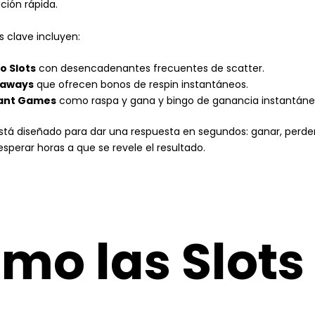
ción rápida.
s clave incluyen:
o Slots
con desencadenantes frecuentes de scatter.
aways
que ofrecen bonos de respin instantáneos.
tant Games
como raspa y gana y bingo de ganancia instantáne
tá diseñado para dar una respuesta en segundos: ganar, perder
sperar horas a que se revele el resultado.
mo las Slots