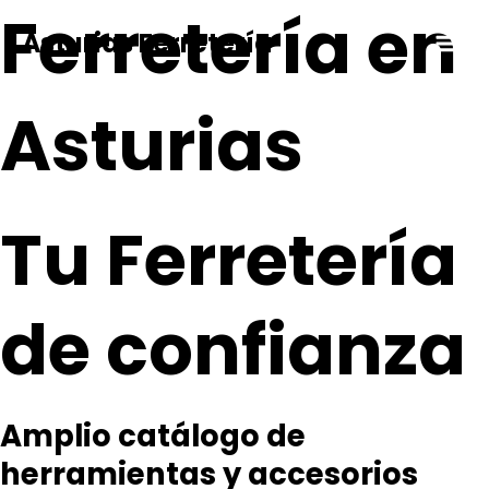
Ferretería en
Ir
al
Asturias Ferretería
Main
contenido
Men
Asturias
Tu Ferretería
de confianza
Amplio catálogo de
herramientas y accesorios