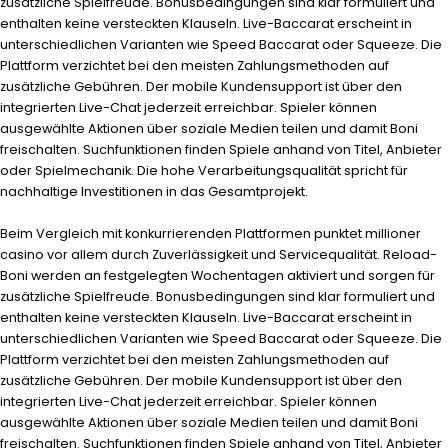
zusätzliche Spielfreude. Bonusbedingungen sind klar formuliert und
enthalten keine versteckten Klauseln. Live-Baccarat erscheint in
unterschiedlichen Varianten wie Speed Baccarat oder Squeeze. Die
Plattform verzichtet bei den meisten Zahlungsmethoden auf
zusätzliche Gebühren. Der mobile Kundensupport ist über den
integrierten Live-Chat jederzeit erreichbar. Spieler können
ausgewählte Aktionen über soziale Medien teilen und damit Boni
freischalten. Suchfunktionen finden Spiele anhand von Titel, Anbieter
oder Spielmechanik. Die hohe Verarbeitungsqualität spricht für
nachhaltige Investitionen in das Gesamtprojekt.
Beim Vergleich mit konkurrierenden Plattformen punktet
millioner
casino
vor allem durch Zuverlässigkeit und Servicequalität. Reload-
Boni werden an festgelegten Wochentagen aktiviert und sorgen für
zusätzliche Spielfreude. Bonusbedingungen sind klar formuliert und
enthalten keine versteckten Klauseln. Live-Baccarat erscheint in
unterschiedlichen Varianten wie Speed Baccarat oder Squeeze. Die
Plattform verzichtet bei den meisten Zahlungsmethoden auf
zusätzliche Gebühren. Der mobile Kundensupport ist über den
integrierten Live-Chat jederzeit erreichbar. Spieler können
ausgewählte Aktionen über soziale Medien teilen und damit Boni
freischalten. Suchfunktionen finden Spiele anhand von Titel, Anbieter