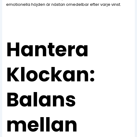
emotionella höjden är nästan omedelbar efter varje vinst.
Hantera
Klockan:
Balans
mellan