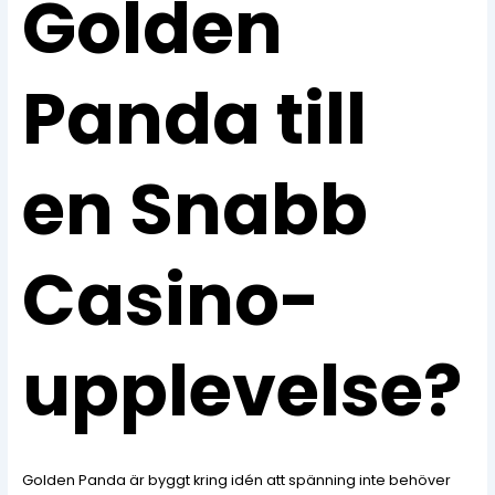
Golden
Panda till
en Snabb
Casino-
upplevelse?
Golden Panda är byggt kring idén att spänning inte behöver