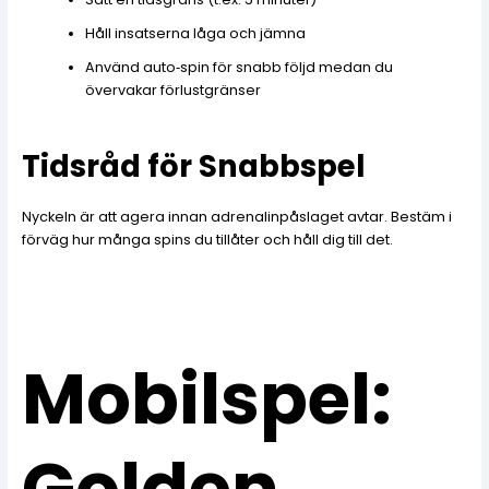
Håll insatserna låga och jämna
Använd auto‑spin för snabb följd medan du
övervakar förlustgränser
Tidsråd för Snabbspel
Nyckeln är att agera innan adrenalinpåslaget avtar. Bestäm i
förväg hur många spins du tillåter och håll dig till det.
Mobilspel:
Golden