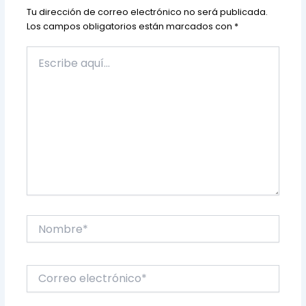
Tu dirección de correo electrónico no será publicada.
Los campos obligatorios están marcados con
*
Escribe
aquí...
Nombre*
Correo
electrónico*