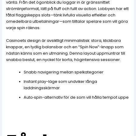
vänta. Från det ögonblick du loggar in är gränssnittet
strömlinjeformat, lätt på fluff och fullt av action. Lobbyen har ett
fåtal flaggskepps slots—tänk livfulla visuella effekter och
omedelbara utbetalningar—som tilltalar spelare som vill göra
varje spin räknas.
Casinoets design är avsiktligt minimalistisk: stora, klickbara
knappar, en tydlig balansbar och en “Spin Now”-knapp som
nästan känns som en utmaning. Denna layout uppmuntrar till
snabba beslut, en nyckel för korta, högintensiva sessioner.
Snabb navigering mellan spelkategorier
Instant play-läge som undviker långa
laddningsskärmar
Auto‑spin-alternativ för de som vill hålla tempot uppe