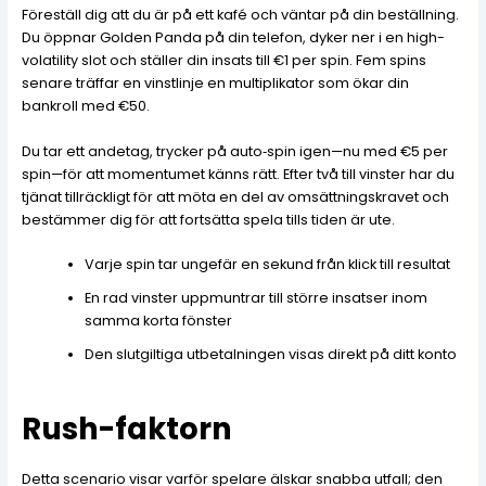
Föreställ dig att du är på ett kafé och väntar på din beställning.
Du öppnar
Golden Panda
på din telefon, dyker ner i en high-
volatility slot och ställer din insats till €1 per spin. Fem spins
senare träffar en vinstlinje en multiplikator som ökar din
bankroll med €50.
Du tar ett andetag, trycker på auto‑spin igen—nu med €5 per
spin—för att momentumet känns rätt. Efter två till vinster har du
tjänat tillräckligt för att möta en del av omsättningskravet och
bestämmer dig för att fortsätta spela tills tiden är ute.
Varje spin tar ungefär en sekund från klick till resultat
En rad vinster uppmuntrar till större insatser inom
samma korta fönster
Den slutgiltiga utbetalningen visas direkt på ditt konto
Rush-faktorn
Detta scenario visar varför spelare älskar snabba utfall; den