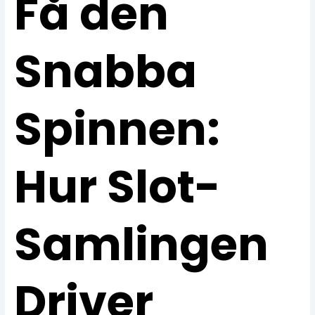
Få den
Snabba
Spinnen:
Hur Slot-
Samlingen
Driver