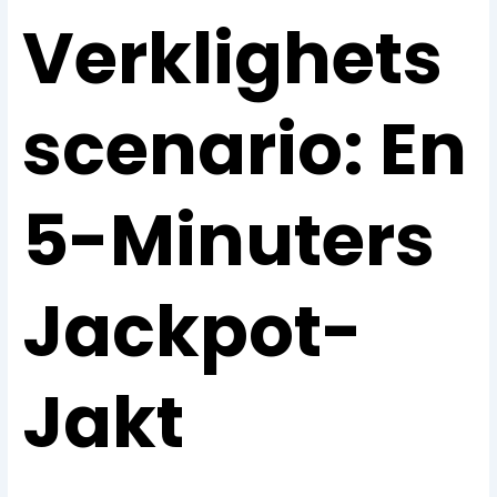
Verklighets
scenario: En
5-Minuters
Jackpot-
Jakt