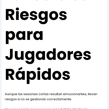
Riesgos
para
Jugadores
Rápidos
Aunque las sesiones cortas resultan emocionantes, llevan
riesgos si no se gestionan correctamente.