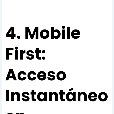
4. Mobile
First:
Acceso
Instantáneo