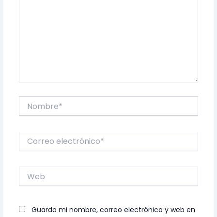
Nombre*
Correo
electrónico*
Web
Guarda mi nombre, correo electrónico y web en