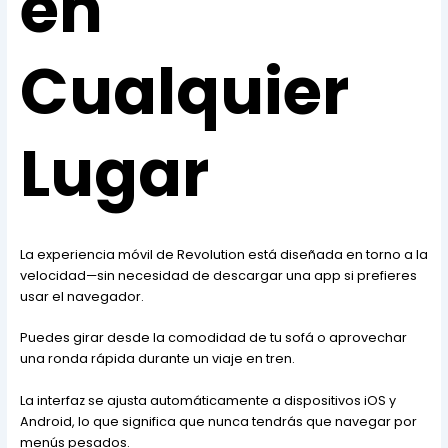
en
Cualquier
Lugar
La experiencia móvil de Revolution está diseñada en torno a la
velocidad—sin necesidad de descargar una app si prefieres
usar el navegador.
Puedes girar desde la comodidad de tu sofá o aprovechar
una ronda rápida durante un viaje en tren.
La interfaz se ajusta automáticamente a dispositivos iOS y
Android, lo que significa que nunca tendrás que navegar por
menús pesados.