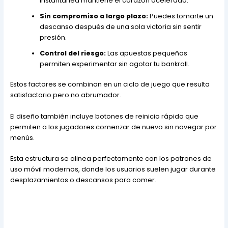
instantánea mantiene el corazón acelerado.
Sin compromiso a largo plazo:
Puedes tomarte un
descanso después de una sola victoria sin sentir
presión.
Control del riesgo:
Las apuestas pequeñas
permiten experimentar sin agotar tu bankroll.
Estos factores se combinan en un ciclo de juego que resulta
satisfactorio pero no abrumador.
El diseño también incluye botones de reinicio rápido que
permiten a los jugadores comenzar de nuevo sin navegar por
menús.
Esta estructura se alinea perfectamente con los patrones de
uso móvil modernos, donde los usuarios suelen jugar durante
desplazamientos o descansos para comer.