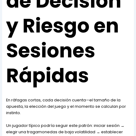
de Decisión
y Riesgo en
Sesiones
Rápidas
En ráfagas cortas, cada decisión cuenta—el tamaño de la
apuesta, la elección del juego y el momento se calculan por
instinto.
Un jugador típico podría seguir este patrón: iniciar sesión →
elegir una tragamonedas de baja volatilidad → establecer