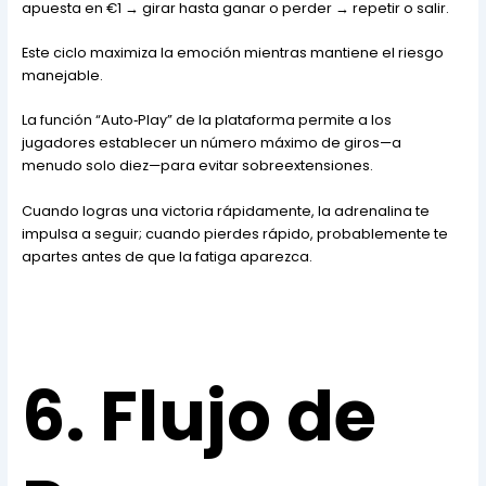
apuesta en €1 → girar hasta ganar o perder → repetir o salir.
Este ciclo maximiza la emoción mientras mantiene el riesgo
manejable.
La función “Auto‑Play” de la plataforma permite a los
jugadores establecer un número máximo de giros—a
menudo solo diez—para evitar sobreextensiones.
Cuando logras una victoria rápidamente, la adrenalina te
impulsa a seguir; cuando pierdes rápido, probablemente te
apartes antes de que la fatiga aparezca.
6. Flujo de