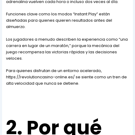
adrenalina vuelven cada hora o incluso dos veces al día.
Funciones clave como los modos “Instant Play” están
diseñadas para quienes quieren resultados antes del
almuerzo.
Los jugadores a menudo describen la experiencia como “una
carrera en lugar de un maratón,” porque la mecánica del
juego recompensa las victorias rápidas y las decisiones
veloces.
Para quienes disfrutan de un entorno acelerado,
https://revolutioncasino-online.es/
se siente como un tren de
alta velocidad que nunca se detiene.
2. Por qué