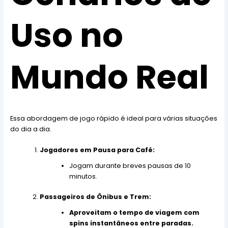
Uso no
Mundo Real
Essa abordagem de jogo rápido é ideal para várias situações
do dia a dia.
Jogadores em Pausa para Café:
Jogam durante breves pausas de 10
minutos.
Passageiros de Ônibus e Trem:
Aproveitam o tempo de viagem com
spins instantâneos entre paradas.