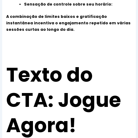
Sensação de controle sobre seu horário:
A combinação de limites baixos e gratificação
instantânea incentiva o engajamento repetido em várias
sessões curtas ao longo do dia.
Texto do
CTA: Jogue
Agora!