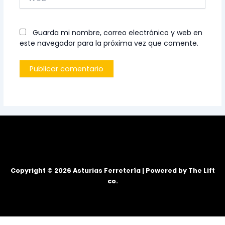
Guarda mi nombre, correo electrónico y web en
este navegador para la próxima vez que comente.
Asturias Ferretería
Copyright © 2026 Asturias Ferretería |
Powered by The Lift
co.