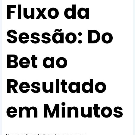
Fluxo da
Sessão: Do
Bet ao
Resultado
em Minutos