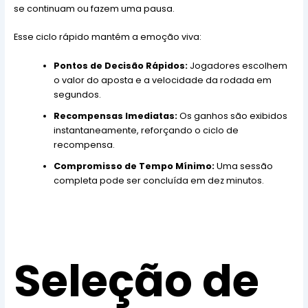
se continuam ou fazem uma pausa.
Esse ciclo rápido mantém a emoção viva:
Pontos de Decisão Rápidos:
Jogadores escolhem
o valor do aposta e a velocidade da rodada em
segundos.
Recompensas Imediatas:
Os ganhos são exibidos
instantaneamente, reforçando o ciclo de
recompensa.
Compromisso de Tempo Mínimo:
Uma sessão
completa pode ser concluída em dez minutos.
Seleção de