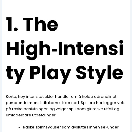
1. The
High‑Intensi
ty Play Style
Korte, høy‑intensitet økter handler om å holde adrenalinet
pumpende mens tidtakerne tikker ned. Spillere her legger vekt
på raske beslutninger, og velger spill som gir raske utfall og
umiddelbare utbetalinger.
Raske spinnsykluser som avsluttes innen sekunder.