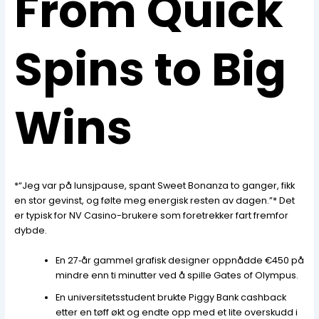
From Quick
Spins to Big
Wins
*“Jeg var på lunsjpause, spant Sweet Bonanza to ganger, fikk
en stor gevinst, og følte meg energisk resten av dagen.”* Det
er typisk for NV Casino-brukere som foretrekker fart fremfor
dybde.
En 27‑år gammel grafisk designer oppnådde €450 på
mindre enn ti minutter ved å spille Gates of Olympus.
En universitetsstudent brukte Piggy Bank cashback
etter en tøff økt og endte opp med et lite overskudd i