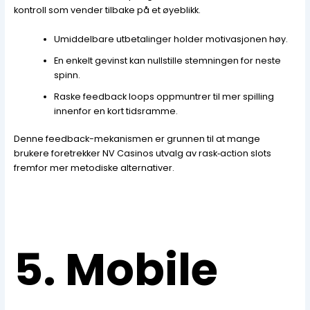
kontroll som vender tilbake på et øyeblikk.
Umiddelbare utbetalinger holder motivasjonen høy.
En enkelt gevinst kan nullstille stemningen for neste
spinn.
Raske feedback loops oppmuntrer til mer spilling
innenfor en kort tidsramme.
Denne feedback-mekanismen er grunnen til at mange
brukere foretrekker
NV Casino
s utvalg av rask‑action slots
fremfor mer metodiske alternativer.
5. Mobile