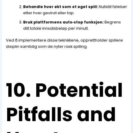
Behandle hver økt som et eget spill:
Nullstill følelser
etter hver gevinst eller tap.
Bruk plattformens auto‑stop funksjon:
Begrens
ditt totale innsatsbeløp per minutt.
Ved å implementere disse teknikkene, opprettholder spillere
disiplin samtidig som de nyter rask spilling.
10. Potential
Pitfalls and