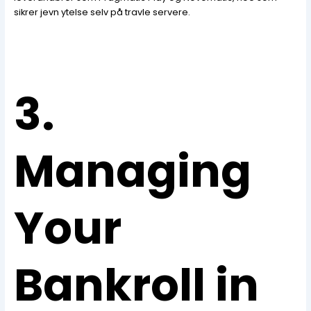
sikrer jevn ytelse selv på travle servere.
3.
Managing
Your
Bankroll in