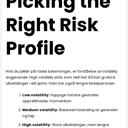
Picking the
Right Risk
Profile
Hvis du jakter på raske belønninger, er forståelse av volatility
avgjørende. High volatility slots som
Hell Hot 100
kan gi store
utbetalinger i ett spinn, men har også lengre tørkeperioder.
Low volatility:
Hyppige mindre gevinster
opprettholder momentum.
Medium volatility:
Balansert blanding av gevinster
og tap.
High volatility:
Store utbetalinger, men lengre