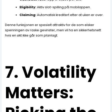
Eligibility:
Aktiv slot-spilling på mobilappen.
Claiming:
Automatisk kreditert etter at uken er over.
Denne funksjonen er spesielt attraktiv for de som elsker
spenningen av raske gevinster, men vil ha en sikkerhetsnett
hvis en økt ikke går som planlagt.
7. Volatility
Matters: