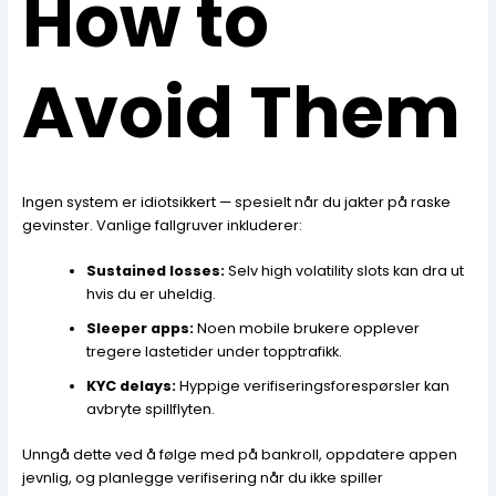
How to
Avoid Them
Ingen system er idiotsikkert — spesielt når du jakter på raske
gevinster. Vanlige fallgruver inkluderer:
Sustained losses:
Selv high volatility slots kan dra ut
hvis du er uheldig.
Sleeper apps:
Noen mobile brukere opplever
tregere lastetider under topptrafikk.
KYC delays:
Hyppige verifiseringsforespørsler kan
avbryte spillflyten.
Unngå dette ved å følge med på bankroll, oppdatere appen
jevnlig, og planlegge verifisering når du ikke spiller