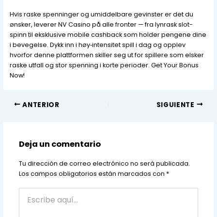
Hvis raske spenninger og umiddelbare gevinster er det du
ønsker, leverer NV Casino på alle fronter — fra lynrask slot-
spinn til eksklusive mobile cashback som holder pengene dine
i bevegelse. Dykk inn i høy‑intensitet spill i dag og opplev
hvorfor denne plattformen skiller seg ut for spillere som elsker
raske utfall og stor spenning i korte perioder. Get Your Bonus
Now!
Navegación
ANTERIOR
SIGUIENTE
de
entradas
Deja un comentario
Tu dirección de correo electrónico no será publicada.
Los campos obligatorios están marcados con
*
Escribe
aquí...