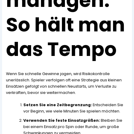
managen:
So hält man
das Tempo
Wenn Sie schnelle Gewinne jagen, wird Risikokontrolle
unerlässlich. Spieler verfolgen oft eine Strategie aus kleinen
Einsätzen gefolgt von schnellen Neustarts, um Verluste zu
verkraften, bevor sie weitermachen.
Setzen Sie eine Zeitbegrenzung:
Entscheiden Sie
vor Beginn, wie viele Minuten Sie spielen möchten.
Verwenden Sie feste Einsatzgrößen:
Bleiben Sie
bei einem Einsatz pro Spin oder Runde, um große
Schwankungen zu vermeiden.