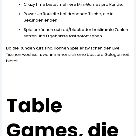
Crazy Time bietet mehrere Mini‑Games pro Runde.
Power Up Roulette hat drehende Tische, die in
Sekunden enden.
Spieler können auf red/black oder bestimmte Zahlen
setzen und Ergebnisse fast sofort sehen.
Da die Runden kurz sind, können Spieler zwischen den Live-
Tischen wechseln, wann immer sich eine bessere Gelegenheit
bietet.
Table
Games, die