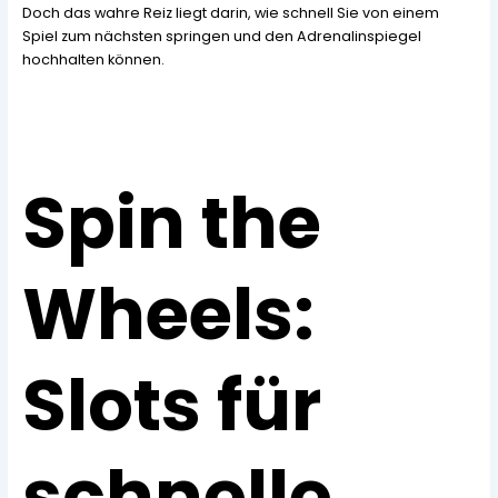
Doch das wahre Reiz liegt darin, wie schnell Sie von einem
Spiel zum nächsten springen und den Adrenalinspiegel
hochhalten können.
Spin the
Wheels:
Slots für
schnelle