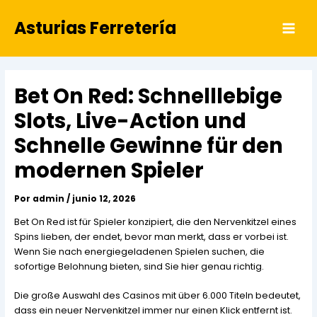
Ir
al
Asturias Ferretería
Main
contenido
Men
Bet On Red: Schnelllebige
Slots, Live-Action und
Schnelle Gewinne für den
modernen Spieler
Por
admin
/
junio 12, 2026
Bet On Red ist für Spieler konzipiert, die den Nervenkitzel eines
Spins lieben, der endet, bevor man merkt, dass er vorbei ist.
Wenn Sie nach energiegeladenen Spielen suchen, die
sofortige Belohnung bieten, sind Sie hier genau richtig.
Die große Auswahl des Casinos mit über 6.000 Titeln bedeutet,
dass ein neuer Nervenkitzel immer nur einen Klick entfernt ist.