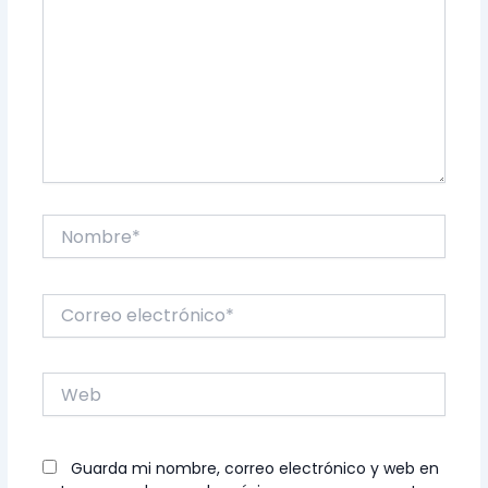
Nombre*
Correo
electrónico*
Web
Guarda mi nombre, correo electrónico y web en