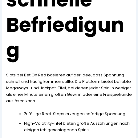
Befriedigun
g
Slots bei
Bet On Red
basieren auf der Idee, dass Spannung
schnell und häufig kommen sollte. Die Plattform bietet beliebte
Megaways- und Jackpot-Titel, bei denen jeder Spin in weniger
als einer Minute einen großen Gewinn oder eine Freispielrunde
auslösen kann.
Zufällige Reel-Stops erzeugen sofortige Spannung.
High-Volatility-Titel bieten große Auszahlungen nach
einigen fehlgeschlagenen Spins.