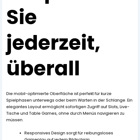
Sie
jederzeit,
überall
Die mobil-optimierte Oberfläche ist perfekt für kurze
Spielphasen unterwegs oder beim Warten in der Schlange. Ein
elegantes Layout ermöglicht sofortigen Zugriff auf Slots, Live-
Tische und Table Games, ohne durch Menüs navigieren zu
müssen.
Responsives Design sorgt für reibungsloses
Gameplay auf jedem Bildschirm.