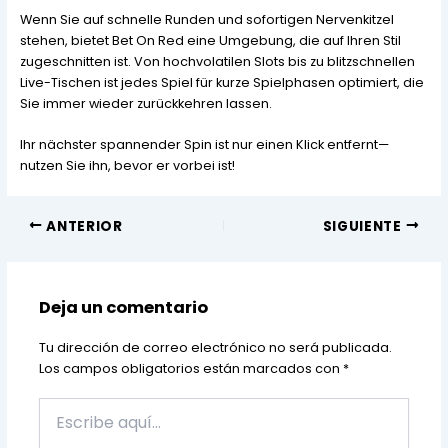
Wenn Sie auf schnelle Runden und sofortigen Nervenkitzel
stehen, bietet Bet On Red eine Umgebung, die auf Ihren Stil
zugeschnitten ist. Von hochvolatilen Slots bis zu blitzschnellen
Live-Tischen ist jedes Spiel für kurze Spielphasen optimiert, die
Sie immer wieder zurückkehren lassen.
Ihr nächster spannender Spin ist nur einen Klick entfernt—
nutzen Sie ihn, bevor er vorbei ist!
Navegación
ANTERIOR
SIGUIENTE
de
entradas
Deja un comentario
Tu dirección de correo electrónico no será publicada.
Los campos obligatorios están marcados con
*
Escribe
aquí...