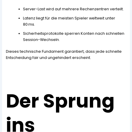
Server-Last wird auf mehrere Rechenzentren verteilt.
Latenz liegt für die meisten Spieler weltweit unter
80 ms.
Sicherheitsprotokolle sperren Konten nach schnellen
Session-Wechseln.
Dieses technische Fundament garantiert, dass jede schnelle
Entscheidung fair und ungehindert erscheint.
Der Sprung
ins