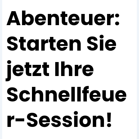
Abenteuer:
Starten Sie
jetzt Ihre
Schnellfeue
r-Session!