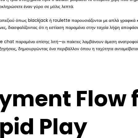
οκληρώσετε έναν γύρο σε μόλις λεπτά.
ραπεζιού όπως blackjack ή roulette παρουσιάζονται με απλά γραφικά κ
όνες, διασφαλίζοντας ότι η εστίαση παραμένει στην ταχεία λήψη αποφάσ
ive chat παραμένει επίσης λιτή—οι παίκτες λαμβάνουν άμεση ανατροφ
ξηγήσεις, δημιουργώντας ένα περιβάλλον όπου η ταχύτητα ανταμείβεται
yment Flow f
pid Play