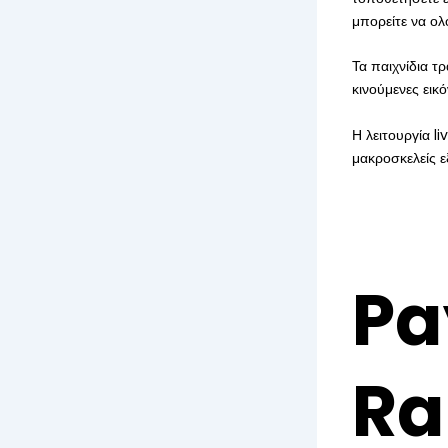
μπορείτε να ολ
Τα παιχνίδια τ
κινούμενες εικ
Η λειτουργία l
μακροσκελείς ε
Pa
Ra