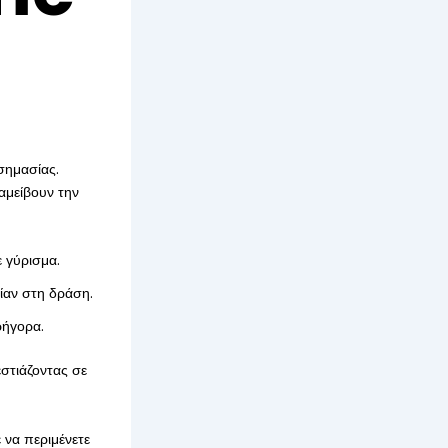
σημασίας.
αμείβουν την
 γύρισμα.
είαν στη δράση.
ρήγορα.
εστιάζοντας σε
 να περιμένετε