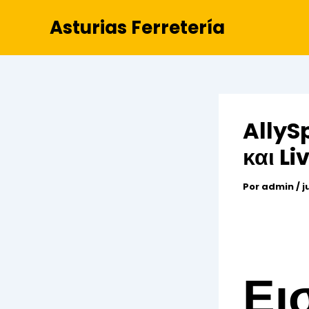
Ir
Asturias Ferretería
al
contenido
AllyS
και L
Por
admin
/
j
Ει