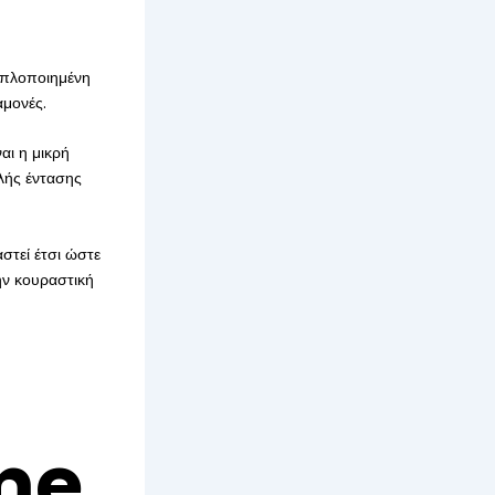
 απλοποιημένη
αμονές.
αι η μικρή
ηλής έντασης
στεί έτσι ώστε
ην κουραστική
me