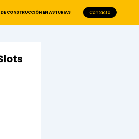
 DE CONSTRUCCIÓN EN ASTURIAS
Contacto
Slots