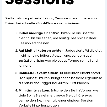
Die Kernstrategie besteht darin, Gewinne zu maximieren und
Risiken bei schnellen Burst‑Phasen zu minimieren:
Initial niedrige Einsätze:
Halten Sie die Einsätze
niedrig, bis Sie sehen, wie häufig Free spins in Ihrer
Session erscheinen.
Auf Multiplikatoren achten:
Jedes vierte Wild bietet
nicht nur eine höhere Auszahlung, sondern auch
zusätzliche Spins—so bleibt das Tempo schnell und
lohnend.
Bonus‑Kauf vermeiden:
Für 100× Ihren Einsatz sofort
Free spins zu kaufen, bringt selten bessere Ergebnisse
als natürliche Trigger bei kurzen Burst‑Phasen.
Mini‑Limits setzen:
Entscheiden Sie im Voraus, wie
viele Spins Sie nehmen, bevor Sie aufhören—so
vermeiden Sie, innerhalb einer einzigen Session
Verluste hinterherzujagen.