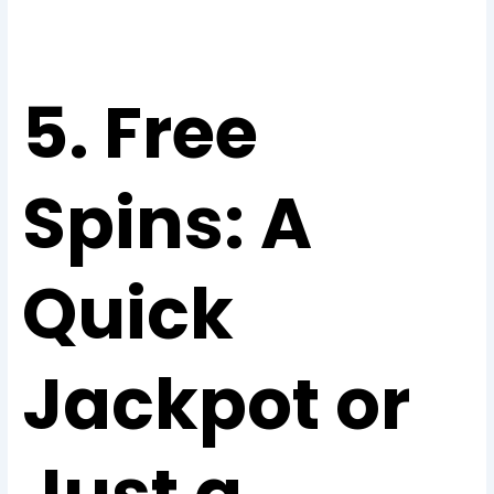
5. Free
Spins: A
Quick
Jackpot or