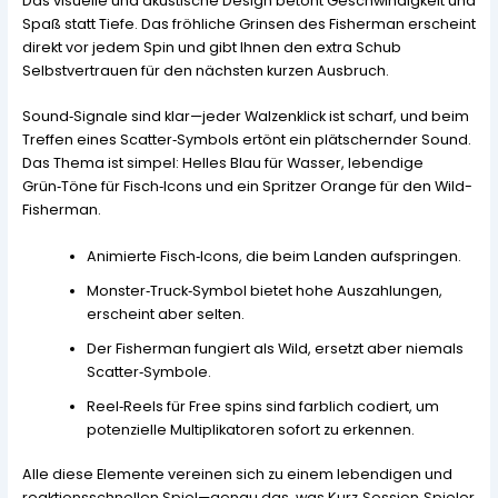
Das visuelle und akustische Design betont Geschwindigkeit und
Spaß statt Tiefe. Das fröhliche Grinsen des Fisherman erscheint
direkt vor jedem Spin und gibt Ihnen den extra Schub
Selbstvertrauen für den nächsten kurzen Ausbruch.
Sound‑Signale sind klar—jeder Walzenklick ist scharf, und beim
Treffen eines Scatter‑Symbols ertönt ein plätschernder Sound.
Das Thema ist simpel: Helles Blau für Wasser, lebendige
Grün‑Töne für Fisch‑Icons und ein Spritzer Orange für den Wild-
Fisherman.
Animierte Fisch‑Icons, die beim Landen aufspringen.
Monster‑Truck‑Symbol bietet hohe Auszahlungen,
erscheint aber selten.
Der Fisherman fungiert als Wild, ersetzt aber niemals
Scatter‑Symbole.
Reel‑Reels für Free spins sind farblich codiert, um
potenzielle Multiplikatoren sofort zu erkennen.
Alle diese Elemente vereinen sich zu einem lebendigen und
reaktionsschnellen Spiel—genau das, was Kurz‑Session‑Spieler