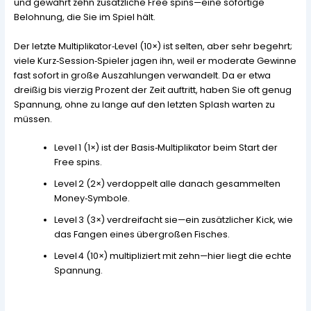
und gewährt zehn zusätzliche Free spins—eine sofortige
Belohnung, die Sie im Spiel hält.
Der letzte Multiplikator‑Level (10×) ist selten, aber sehr begehrt;
viele Kurz‑Session‑Spieler jagen ihn, weil er moderate Gewinne
fast sofort in große Auszahlungen verwandelt. Da er etwa
dreißig bis vierzig Prozent der Zeit auftritt, haben Sie oft genug
Spannung, ohne zu lange auf den letzten Splash warten zu
müssen.
Level 1 (1×) ist der Basis‑Multiplikator beim Start der
Free spins.
Level 2 (2×) verdoppelt alle danach gesammelten
Money‑Symbole.
Level 3 (3×) verdreifacht sie—ein zusätzlicher Kick, wie
das Fangen eines übergroßen Fisches.
Level 4 (10×) multipliziert mit zehn—hier liegt die echte
Spannung.