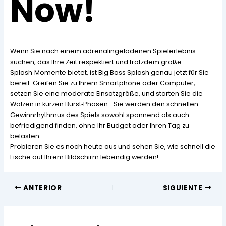
Now!
Wenn Sie nach einem adrenalingeladenen Spielerlebnis
suchen, das Ihre Zeit respektiert und trotzdem große
Splash‑Momente bietet, ist Big Bass Splash genau jetzt für Sie
bereit. Greifen Sie zu Ihrem Smartphone oder Computer,
setzen Sie eine moderate Einsatzgröße, und starten Sie die
Walzen in kurzen Burst‑Phasen—Sie werden den schnellen
Gewinnrhythmus des Spiels sowohl spannend als auch
befriedigend finden, ohne Ihr Budget oder Ihren Tag zu
belasten.
Probieren Sie es noch heute aus und sehen Sie, wie schnell die
Fische auf Ihrem Bildschirm lebendig werden!
Navegación
ANTERIOR
SIGUIENTE
de
entradas