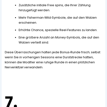
Zusätzliche initiale Free spins, die Ihrer Zählung
hinzugefügt werden.
Mehr Fisherman‑Wild‑Symbole, die auf den Walzen
erscheinen.
Erhöhte Chance, spezielle Reel‑Features zu landen.
Eine größere Anzahl an Money‑Symbols, die auf den
Walzen verteilt sind.
Diese Überraschungen halten jede Bonus‑Runde frisch; selbst
wenn Sie in vorherigen Sessions eine Durststrecke hatten,
können die Modifier eine ruhige Runde in einen plötzlichen
Nervenkitzel verwandeln.
7.