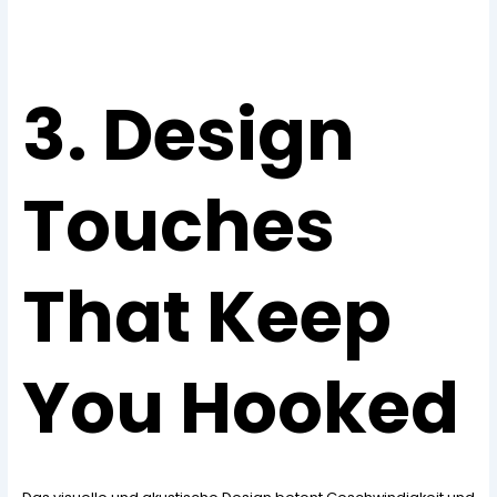
3. Design
Touches
That Keep
You Hooked