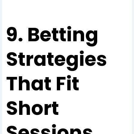
9. Betting
Strategies
That Fit
Short
Sessions