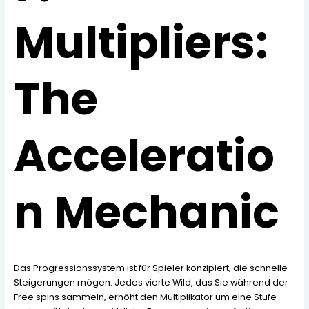
Multipliers:
The
Acceleratio
n Mechanic
Das Progressionssystem ist für Spieler konzipiert, die schnelle
Steigerungen mögen. Jedes vierte Wild, das Sie während der
Free spins sammeln, erhöht den Multiplikator um eine Stufe