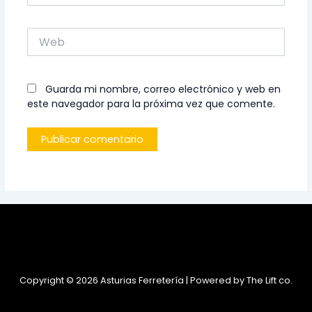
Web
Guarda mi nombre, correo electrónico y web en
este navegador para la próxima vez que comente.
Asturias Ferretería
Copyright © 2026 Asturias Ferretería |
Powered by The Lift co.