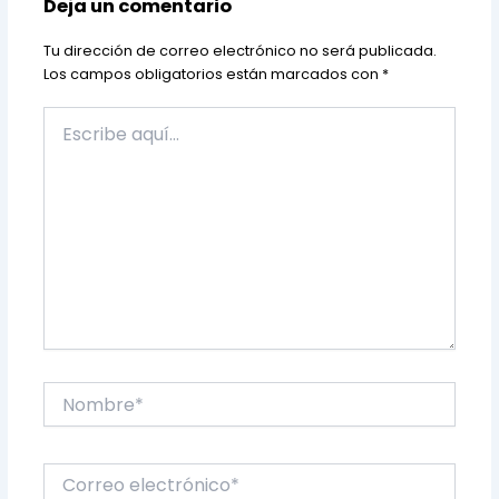
Deja un comentario
Tu dirección de correo electrónico no será publicada.
Los campos obligatorios están marcados con
*
Escribe
aquí...
Nombre*
Correo
electrónico*