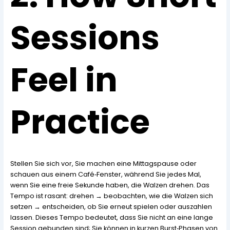
Sessions
Feel in
Practice
Stellen Sie sich vor, Sie machen eine Mittagspause oder
schauen aus einem Café‑Fenster, während Sie jedes Mal,
wenn Sie eine freie Sekunde haben, die Walzen drehen. Das
Tempo ist rasant: drehen → beobachten, wie die Walzen sich
setzen → entscheiden, ob Sie erneut spielen oder auszahlen
lassen. Dieses Tempo bedeutet, dass Sie nicht an eine lange
Session gebunden sind; Sie können in kurzen Burst‑Phasen von