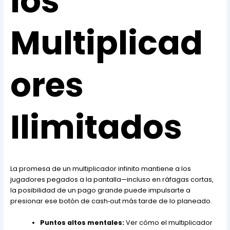
los
Multiplicad
ores
Ilimitados
La promesa de un multiplicador infinito mantiene a los
jugadores pegados a la pantalla—incluso en ráfagas cortas,
la posibilidad de un pago grande puede impulsarte a
presionar ese botón de cash‑out más tarde de lo planeado.
Puntos altos mentales:
Ver cómo el multiplicador