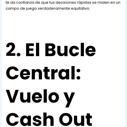
te da confianza de que tus decisiones rápidas se miden en un
campo de juego verdaderamente equitativo.
2. El Bucle
Central:
Vuelo y
Cash Out