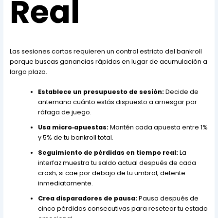
Real
Las sesiones cortas requieren un control estricto del bankroll
porque buscas ganancias rápidas en lugar de acumulación a
largo plazo.
Establece un presupuesto de sesión:
Decide de
antemano cuánto estás dispuesto a arriesgar por
ráfaga de juego.
Usa micro‑apuestas:
Mantén cada apuesta entre 1%
y 5% de tu bankroll total.
Seguimiento de pérdidas en tiempo real:
La
interfaz muestra tu saldo actual después de cada
crash; si cae por debajo de tu umbral, detente
inmediatamente.
Crea disparadores de pausa:
Pausa después de
cinco pérdidas consecutivas para resetear tu estado