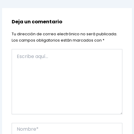
de
entradas
Deja un comentario
Tu dirección de correo electrónico no será publicada.
Los campos obligatorios están marcados con
*
Escribe
aquí...
Nombre*