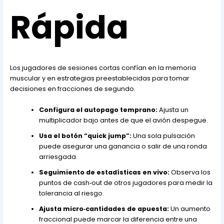
Rápida
Los jugadores de sesiones cortas confían en la memoria
muscular y en estrategias preestablecidas para tomar
decisiones en fracciones de segundo.
Configura el autopago temprano:
Ajusta un
multiplicador bajo antes de que el avión despegue.
Usa el botón “quick jump”:
Una sola pulsación
puede asegurar una ganancia o salir de una ronda
arriesgada.
Seguimiento de estadísticas en vivo:
Observa los
puntos de cash‑out de otros jugadores para medir la
tolerancia al riesgo.
Ajusta micro‑cantidades de apuesta:
Un aumento
fraccional puede marcar la diferencia entre una