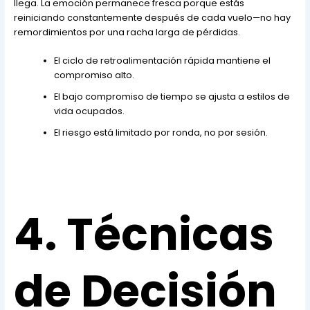
llega. La emoción permanece fresca porque estás
reiniciando constantemente después de cada vuelo—no hay
remordimientos por una racha larga de pérdidas.
El ciclo de retroalimentación rápida mantiene el
compromiso alto.
El bajo compromiso de tiempo se ajusta a estilos de
vida ocupados.
El riesgo está limitado por ronda, no por sesión.
4. Técnicas
de Decisión