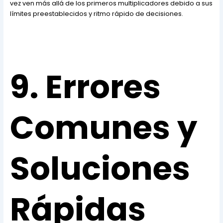
vez ven más allá de los primeros multiplicadores debido a sus
límites preestablecidos y ritmo rápido de decisiones.
9. Errores
Comunes y
Soluciones
Rápidas