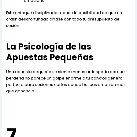
emocional.
Este enfoque disciplinado reduce la posibilidad de que un
crash desafortunado arrase con todo tu presupuesto de
sesión.
La Psicología de las
Apuestas Pequeñas
Una apuesta pequeña se siente menos arriesgada porque
perderla no parece un golpe enorme a tu bankroll general—
perfecto para sesiones cortas donde buscas emoción más
que ganancia.
7.