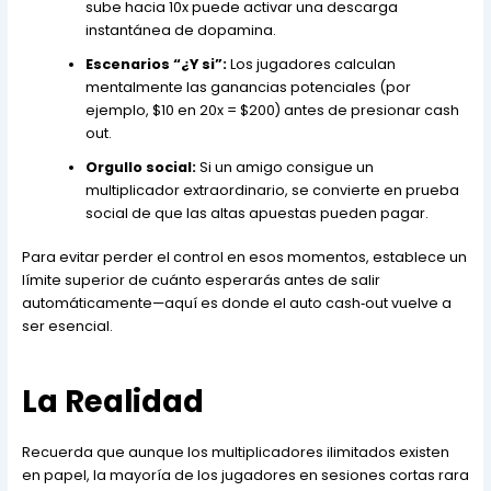
sube hacia 10x puede activar una descarga
instantánea de dopamina.
Escenarios “¿Y si”:
Los jugadores calculan
mentalmente las ganancias potenciales (por
ejemplo, $10 en 20x = $200) antes de presionar cash
out.
Orgullo social:
Si un amigo consigue un
multiplicador extraordinario, se convierte en prueba
social de que las altas apuestas pueden pagar.
Para evitar perder el control en esos momentos, establece un
límite superior de cuánto esperarás antes de salir
automáticamente—aquí es donde el auto cash‑out vuelve a
ser esencial.
La Realidad
Recuerda que aunque los multiplicadores ilimitados existen
en papel, la mayoría de los jugadores en sesiones cortas rara