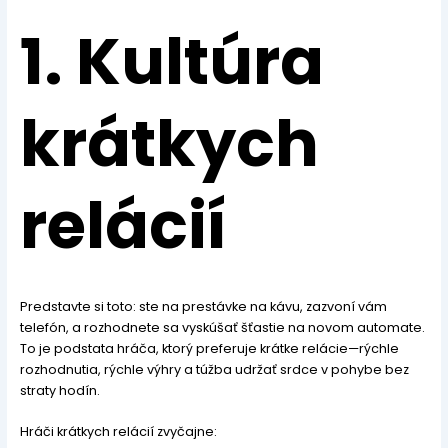
1. Kultúra
krátkych
relácií
Predstavte si toto: ste na prestávke na kávu, zazvoní vám
telefón, a rozhodnete sa vyskúšať šťastie na novom automate.
To je podstata hráča, ktorý preferuje krátke relácie—rýchle
rozhodnutia, rýchle výhry a túžba udržať srdce v pohybe bez
straty hodín.
Hráči krátkych relácií zvyčajne: