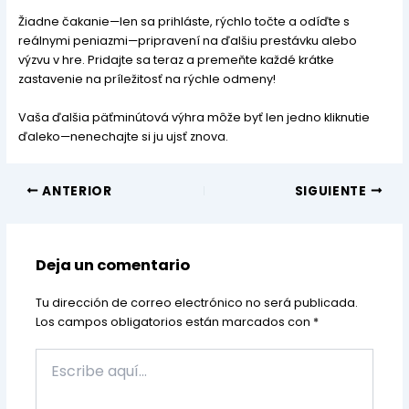
Žiadne čakanie—len sa prihláste, rýchlo točte a odíďte s
reálnymi peniazmi—pripravení na ďalšiu prestávku alebo
výzvu v hre. Pridajte sa teraz a premeňte každé krátke
zastavenie na príležitosť na rýchle odmeny!
Vaša ďalšia päťminútová výhra môže byť len jedno kliknutie
ďaleko—nenechajte si ju ujsť znova.
Navegación
ANTERIOR
SIGUIENTE
de
entradas
Deja un comentario
Tu dirección de correo electrónico no será publicada.
Los campos obligatorios están marcados con
*
Escribe
aquí...