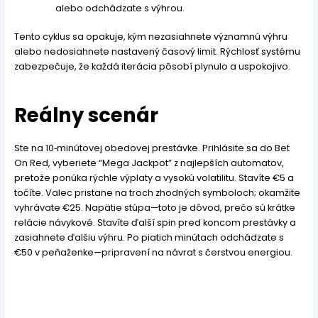
alebo odchádzate s výhrou.
Tento cyklus sa opakuje, kým nezasiahnete významnú výhru
alebo nedosiahnete nastavený časový limit. Rýchlosť systému
zabezpečuje, že každá iterácia pôsobí plynulo a uspokojivo.
Reálny scenár
Ste na 10‑minútovej obedovej prestávke. Prihlásite sa do Bet
On Red, vyberiete “Mega Jackpot” z najlepších automatov,
pretože ponúka rýchle výplaty a vysokú volatilitu. Stavíte €5 a
točíte. Valec pristane na troch zhodných symboloch; okamžite
vyhrávate €25. Napätie stúpa—toto je dôvod, prečo sú krátke
relácie návykové. Stavíte ďalší spin pred koncom prestávky a
zasiahnete ďalšiu výhru. Po piatich minútach odchádzate s
€50 v peňaženke—pripravení na návrat s čerstvou energiou.