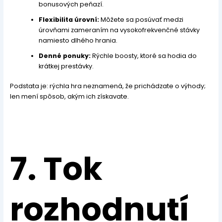
bonusových peňazí.
Flexibilita úrovní:
Môžete sa posúvať medzi
úrovňami zameraním na vysokofrekvenčné stávky
namiesto dlhého hrania.
Denné ponuky:
Rýchle boosty, ktoré sa hodia do
krátkej prestávky.
Podstata je: rýchla hra neznamená, že prichádzate o výhody;
len mení spôsob, akým ich získavate.
7. Tok
rozhodnutí