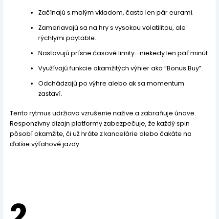
Začínajú s malým vkladom, často len pár eurami.
Zameriavajú sa na hry s vysokou volatilitou, ale
rýchlymi paytable.
Nastavujú prísne časové limity—niekedy len päť minút.
Využívajú funkcie okamžitých výhier ako “Bonus Buy”.
Odchádzajú po výhre alebo ak sa momentum
zastaví.
Tento rytmus udržiava vzrušenie nažive a zabraňuje únave.
Responzívny dizajn platformy zabezpečuje, že každý spin
pôsobí okamžite, či už hráte z kancelárie alebo čakáte na
ďalšie výťahové jazdy.
2.