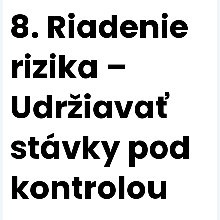
8. Riadenie
rizika –
Udržiavať
stávky pod
kontrolou