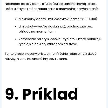
Nechcete odísť z domu s ľútosťou po adrenalínovej relácii.
Hráči krátkych relácií riadia riziko stanovením jasných hraníc:
Maximálny denný limit výdavkov (často €50–€100).
Limit straty—keď je dosiahnutý, odchádzate bez
ohľadu na momentum.
Zameranie na hry s vysokou výplatou, ktoré ponúkajú
rýchlejšie návraty vzhľadom na stávku.
Tento disciplinovaný prístup mení rýchle relácie na ziskové
návyky, nie na hazardné hry bez rozumu.
9. Príklad