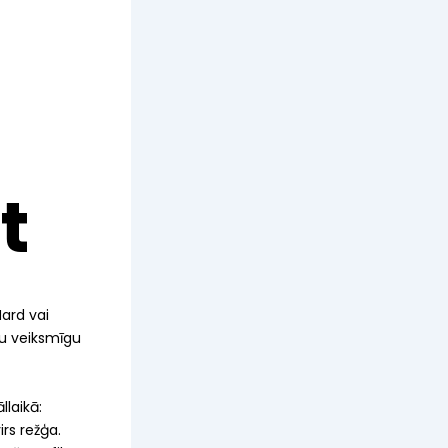
t
Hard vai
ru veiksmīgu
llaikā:
rs režģa.