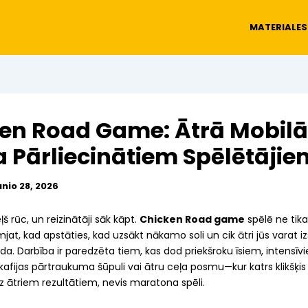
MATERIALES
en Road Game: Ātrā Mobilā
 Pārliecinātiem Spēlētājie
unio 28, 2026
ļš rūc, un reizinātāji sāk kāpt.
Chicken Road game
spēlē ne tika
mjat, kad apstāties, kad uzsākt nākamo soli un cik ātri jūs varat i
da. Darbība ir paredzēta tiem, kas dod priekšroku īsiem, intensī
afijas pārtraukuma šūpuli vai ātru ceļa posmu—kur katrs klikšķis i
z ātriem rezultātiem, nevis maratona spēli.