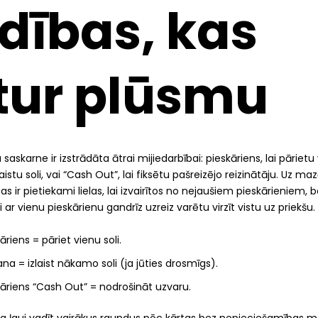
dības, kas
tur plūsmu
saskarne ir izstrādāta ātrai mijiedarbībai: pieskāriens, lai pārietu 
zlaistu soli, vai “Cash Out”, lai fiksētu pašreizējo reizinātāju. Uz m
 ir pietiekami lielas, lai izvairītos no nejaušiem pieskārieniem, 
i ar vienu pieskārienu gandrīz uzreiz varētu virzīt vistu uz priekšu.
āriens = pāriet vienu soli.
ana = izlaist nākamo soli (ja jūties drosmīgs).
kāriens “Cash Out” = nodrošināt uzvaru.
ija ļauj vadīt vairākus raundus pēc kārtas bez nepieciešamības ma