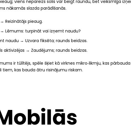
 pieaug; viens nepareizs solis var beigt raundu, bet veiksmīga iz
rms nākamās slazda parādīšanās.
 → Reizinātājs pieaug.
s → Lēmums: turpināt vai izņemt naudu?
mt naudu → Uzvara fiksēta; raunds beidzas.
ds aktivizējas → Zaudējums; raunds beidzas.
mums ir tūlītējs, spēle šķiet kā virknes mikro‑likmju, kas pārbaud
li tiem, kas bauda ātru risinājumu riskam.
 Mobilās