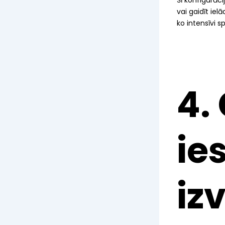
vai gaidīt iel
ko intensīvi s
4.
ie
iz