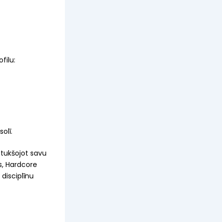
filu:
olī.
ztukšojot savu
us, Hardcore
disciplīnu