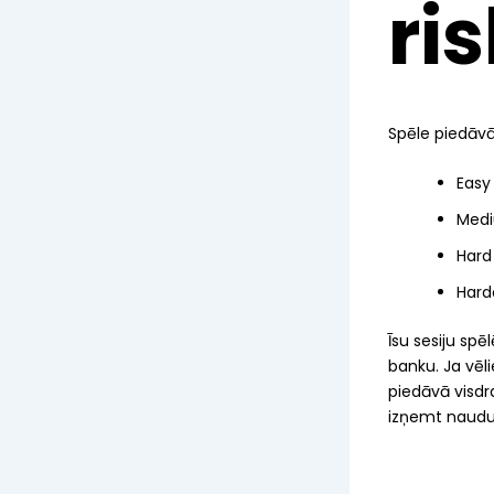
ri
Spēle piedāvā 
Easy 
Mediu
Hard 
Hardc
Īsu sesiju spē
banku. Ja vēli
piedāvā visdr
izņemt naudu ī