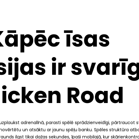
 Kāpēc īsas
sijas ir svarī
icken Road
 uzplaukst adrenalīnā, parasti spēlē sprādzienveidīgi, pārtraucot 
 novērtētu un atsāktu ar jaunu spēļu banku. Spēles struktūra atb
raunds ilgst tikai dažas sekundes, īpaši mobilajā, kur skārienkontro