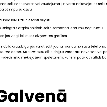
amo soli. Pēc uzvaras vai zaudējuma jūs varat nekavējoties sāk
bājot impulsu dzīvu.
raunda laiki uztur iesaisti augstu.
iz sniegtais atgriezeniskais saite samazina lēmumu nogurumu.
sesijas viegli iekļaujas aizņemtās grafikās.
r mobilā draudzīga, jūs varat sākt jaunu raundu no sava telefona,
ukumā darbā. Ātra izmaksu cikla dēļ jūs varat ātri novērtēt, vai pal
ideāli risku meklējošiem spēlētājiem, kuriem patīk ātri atlīdzības 
 Galvenā