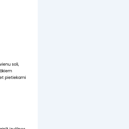
vienu soli,
azākiem
bet pietiekami
inīt izvēlnes