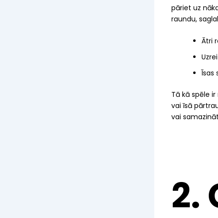
pāriet uz nāk
raundu, sagla
Ātri 
Uzre
Īsas 
Tā kā spēle i
vai īsā pārtra
vai samazināt—
2.