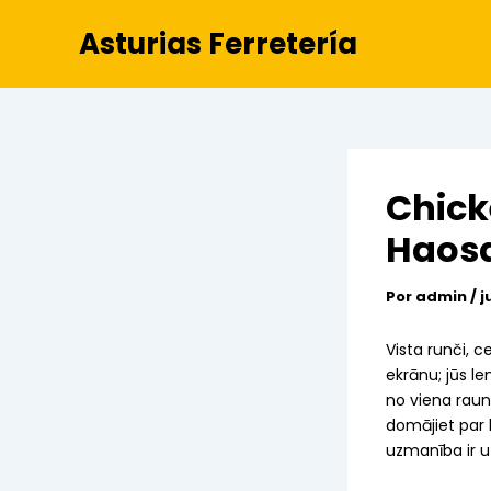
Ir
Asturias Ferretería
al
contenido
Chick
Haosa
Por
admin
/
j
Vista runči, ce
ekrānu; jūs le
no viena raun
domājiet par k
uzmanība ir u