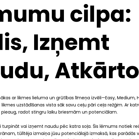
mumu cilpa:
lis, Izņemt
udu, Atkārto
sākas ar likmes lieluma un grūtības līmeņa izvēli—Easy, Medium, 
 likmes uzstādīšanas vista sāk savu ceļu pāri ceļa režģim. Ar kat
ājs pieaug, radot stingru laiku briesmām un potenciālam.
i turpināt vai izņemt naudu pēc katra soļa. Šis lēmums notiek reā
krānam, tūlītēja izmaiņa jūsu potenciālajā izmaksā, kas parādās vi