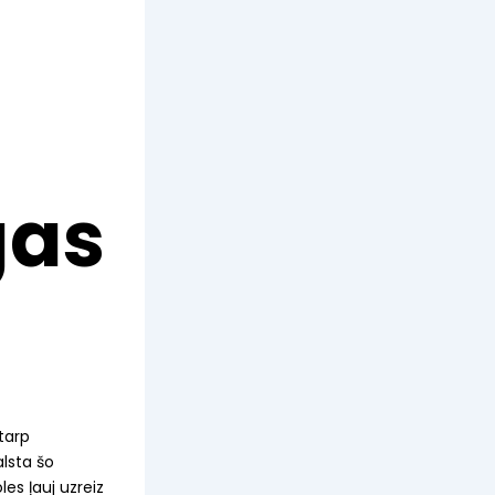
gas
starp
alsta šo
les ļauj uzreiz