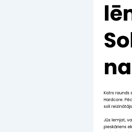
lē
So
na
Katrs raunds 
Hardcore. Pēc
soli reizināt
Jūs lemjat, va
pieskāriens e