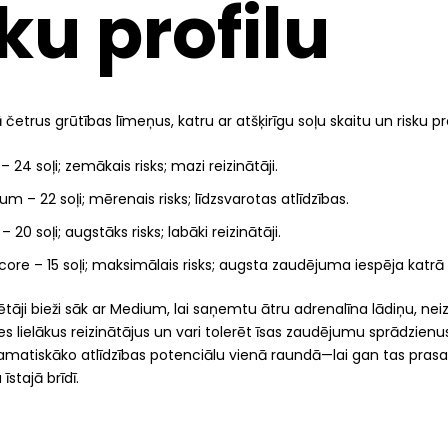
sku profilu
četrus grūtības līmeņus, katru ar atšķirīgu soļu skaitu un risku pro
– 24 soļi; zemākais risks; mazi reizinātāji.
m – 22 soļi; mērenais risks; līdzsvarotas atlīdzības.
– 20 soļi; augstāks risks; labāki reizinātāji.
ore – 15 soļi; maksimālais risks; augsta zaudējuma iespēja katrā s
lētāji bieži sāk ar Medium, lai saņemtu ātru adrenalīna lādiņu, nei
es lielākus reizinātājus un vari tolerēt īsas zaudējumu sprādzien
amatiskāko atlīdzības potenciālu vienā raundā—lai gan tas prasa 
stajā brīdī.