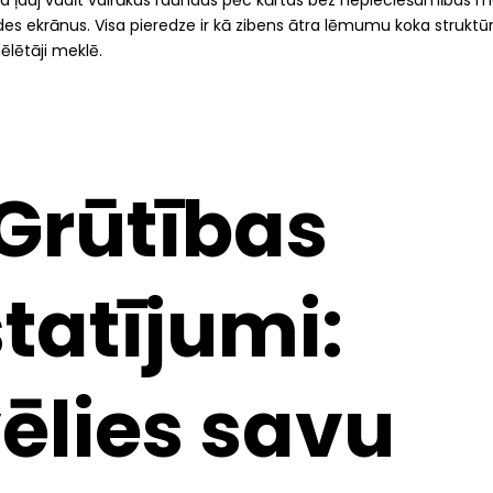
ādes ekrānus. Visa pieredze ir kā zibens ātra lēmumu koka struktūr
pēlētāji meklē.
 Grūtības
statījumi:
vēlies savu