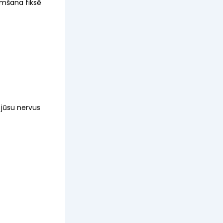
ņemšana fiksē
a jūsu nervus