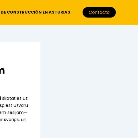
 DE CONSTRUCCIÓN EN ASTURIAS
Contacto
m
i skatāties uz
zspiest uzvaru
viem sesijām—
r svarīgs, un