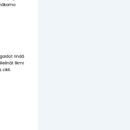
t nākamo
 gaidot rindā
ielināt likmi
cikli.