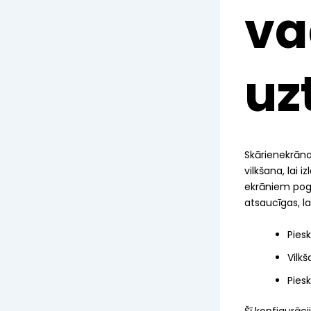
va
uz
Skārienekrāna 
vilkšana, lai i
ekrāniem pogas
atsaucīgas, la
Piesk
Vilkš
Pies
Šī konfigurāc