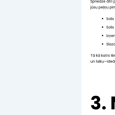
Spriedze ātri
jūsu peļņu pi
Solis
Soli
Izņe
Slaz
Tā kā katrs lē
un laiku—ideā
3.