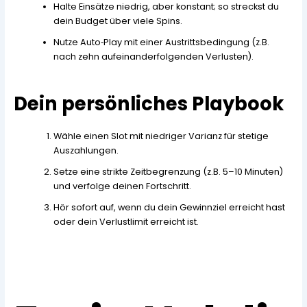
Halte Einsätze niedrig, aber konstant; so streckst du
dein Budget über viele Spins.
Nutze Auto‑Play mit einer Austrittsbedingung (z.B.
nach zehn aufeinanderfolgenden Verlusten).
Dein persönliches Playbook
Wähle einen Slot mit niedriger Varianz für stetige
Auszahlungen.
Setze eine strikte Zeitbegrenzung (z.B. 5–10 Minuten)
und verfolge deinen Fortschritt.
Hör sofort auf, wenn du dein Gewinnziel erreicht hast
oder dein Verlustlimit erreicht ist.