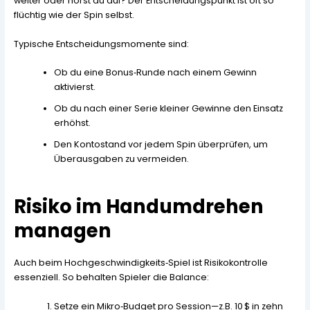
weiter oder hörst du auf? Der Entscheidungspunkt ist oft so
flüchtig wie der Spin selbst.
Typische Entscheidungsmomente sind:
Ob du eine Bonus‑Runde nach einem Gewinn
aktivierst.
Ob du nach einer Serie kleiner Gewinne den Einsatz
erhöhst.
Den Kontostand vor jedem Spin überprüfen, um
Überausgaben zu vermeiden.
Risiko im Handumdrehen
managen
Auch beim Hochgeschwindigkeits‑Spiel ist Risikokontrolle
essenziell. So behalten Spieler die Balance:
Setze ein Mikro‑Budget pro Session—z.B. 10 $ in zehn