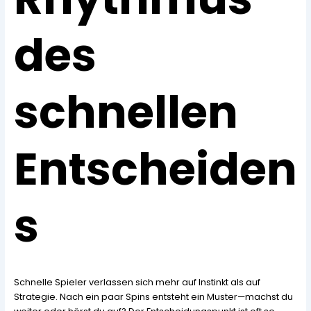
des
schnellen
Entscheiden
s
Schnelle Spieler verlassen sich mehr auf Instinkt als auf
Strategie. Nach ein paar Spins entsteht ein Muster—machst du