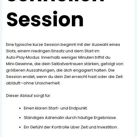
Session
Eine typische kurze Session beginnt mit der Auswahl eines
Slots, einem niedrigen Einsatz und dem Start im
Auto‑Play‑Modus. Innerhalb weniger Minuten triffst du
Mini‑Gewinne, die dein Selbstvertrauen stärken, gefolgt von
größeren Auszahlungen, die dich engagiert halten. Die
Session endet, wenn du dein Ziel erreicht hast oder die Zeit
abläuft—ohne Unsicherheit.
Dieser Ablauf sorgt für:
Einen klaren Start- und Endpunkt.
Ständiges Adrenalin durch häufige Ergebnisse.
Ein Gefühl der Kontrolle über Zeit und Investition.