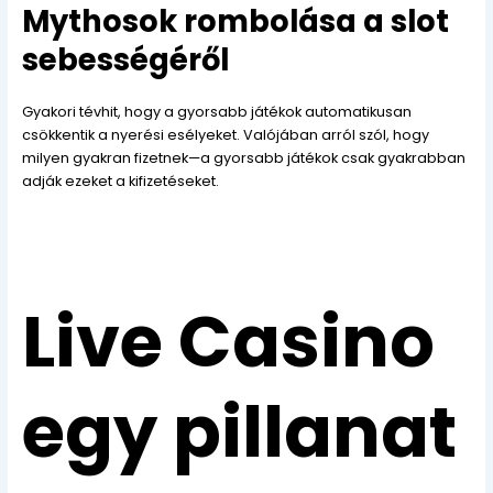
Mythosok rombolása a slot
sebességéről
Gyakori tévhit, hogy a gyorsabb játékok automatikusan
csökkentik a nyerési esélyeket. Valójában arról szól, hogy
milyen gyakran fizetnek—a gyorsabb játékok csak gyakrabban
adják ezeket a kifizetéseket.
Live Casino
egy pillanat