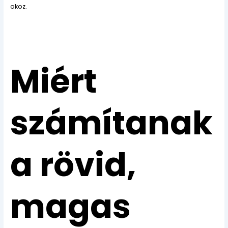
okoz.
Miért
számítanak
a rövid,
magas