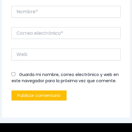
Nombre*
Correo
electrónico*
Web
Guarda mi nombre, correo electrónico y web en
este navegador para la próxima vez que comente.