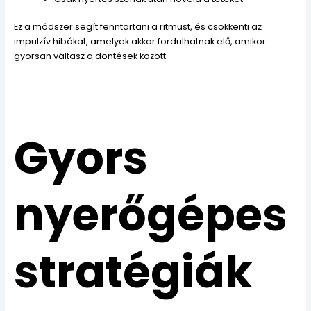
Ez a módszer segít fenntartani a ritmust, és csökkenti az
impulzív hibákat, amelyek akkor fordulhatnak elő, amikor
gyorsan váltasz a döntések között.
Gyors
nyerőgépes
stratégiák