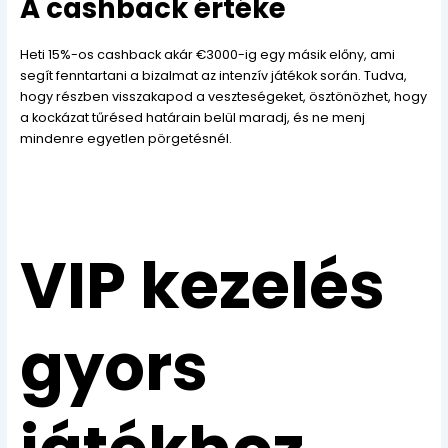
A cashback értéke
Heti 15%-os cashback akár €3000-ig egy másik előny, ami
segít fenntartani a bizalmat az intenzív játékok során. Tudva,
hogy részben visszakapod a veszteségeket, ösztönözhet, hogy
a kockázat tűrésed határain belül maradj, és ne menj
mindenre egyetlen pörgetésnél.
VIP kezelés
gyors