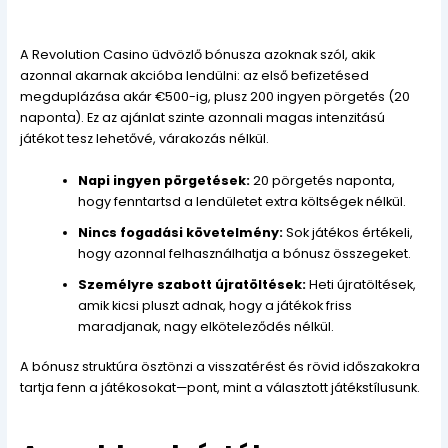
A Revolution Casino üdvözlő bónusza azoknak szól, akik
azonnal akarnak akcióba lendülni: az első befizetésed
megduplázása akár €500-ig, plusz 200 ingyen pörgetés (20
naponta). Ez az ajánlat szinte azonnali magas intenzitású
játékot tesz lehetővé, várakozás nélkül.
Napi ingyen pörgetések:
20 pörgetés naponta,
hogy fenntartsd a lendületet extra költségek nélkül.
Nincs fogadási követelmény:
Sok játékos értékeli,
hogy azonnal felhasználhatja a bónusz összegeket.
Személyre szabott újratöltések:
Heti újratöltések,
amik kicsi pluszt adnak, hogy a játékok friss
maradjanak, nagy elköteleződés nélkül.
A bónusz struktúra ösztönzi a visszatérést és rövid időszakokra
tartja fenn a játékosokat—pont, mint a választott játékstílusunk.