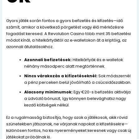
Gyors játék során fontos a gyors befizetés és kifizetés—idő
számít, amikor a következő pörgetést vagy élő mérkőzésre
fogadást keresed. A Revolution Casino több mint 35 befizetési
módot kínál, a hitelkártyáktól az e‑walletokon át a kriptóig, az
azonnali átutalásokhoz.
Azonnali befizetések:
Hitelkártyák és e‑walletok
néhány másodperc alatt megtörténnek.
Nincs várakozás a kifizetéseknél:
Sok módszernél
a pénz perceken belül jóváírható a csúcsidőszakban.
Alacsony minimumok:
Egy €20-s befizetés aktiválja
a üdvözlő bónuszt, így könnyen belevághatsz nagy
kezdő költségek nélkül.
Ez a rugalmasság biztosítja, hogy azok a játékosok, akik rövid
szünetekben játszanak, ne várjanak napokat a kifizetésekre—
különösen fontos, ha kis nyereményeket keresnek vagy csak új
játékokat próbálnak ki.