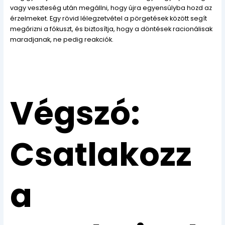
vagy veszteség után megállni, hogy újra egyensúlyba hozd az
érzelmeket. Egy rövid lélegzetvétel a pörgetések között segít
megőrizni a fókuszt, és biztosítja, hogy a döntések racionálisak
maradjanak, ne pedig reakciók.
Végszó:
Csatlakozz
a