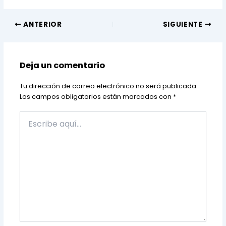
Navegación
ANTERIOR
SIGUIENTE
de
entradas
Deja un comentario
Tu dirección de correo electrónico no será publicada.
Los campos obligatorios están marcados con
*
Escribe
aquí...