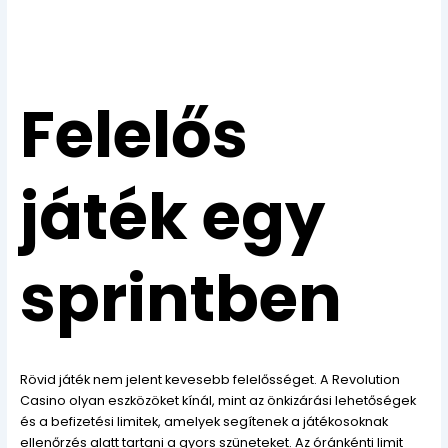
Felelős
játék egy
sprintben
Rövid játék nem jelent kevesebb felelősséget. A Revolution
Casino olyan eszközöket kínál, mint az önkizárási lehetőségek
és a befizetési limitek, amelyek segítenek a játékosoknak
ellenőrzés alatt tartani a gyors szüneteket. Az óránkénti limit