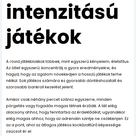
intenzitású
játékok
A rövid játékblokkok többek, mint egyszerű kényelem; életstílus.
Az ötlet egyszerű: koncentrálj a gyors eredményekre, és
hagyd, hogy az izgalom növekedjen a hosszú játékok terhe
nélkül. Sok játékos számára ez gyorsabb döntéshozatalt és
szorosabb bankroll kezelést jelent.
Amikor csak néhány percet szánsz egyszerre, minden
pörgetés vagy fogadás magas tétnek érződik. A tét elég
alacsony ahhoz, hogy fenntartsa az érdeklődést, ugyanakkor
elég magas ahhoz, hogy az adrenalin szintje ne csökkenjen. Ez
az a pont, ahol az átlagos játékos kockázattűrő képessége
csúcsot ér el.