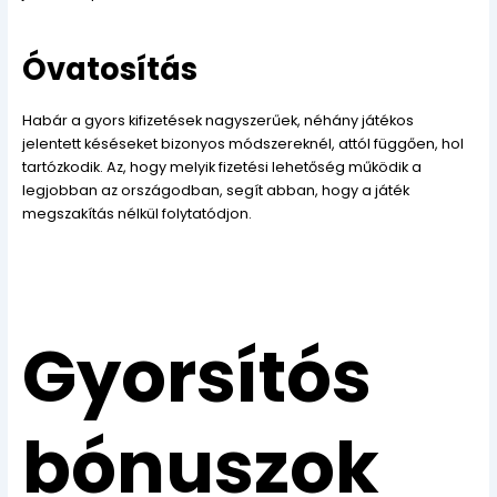
Óvatosítás
Habár a gyors kifizetések nagyszerűek, néhány játékos
jelentett késéseket bizonyos módszereknél, attól függően, hol
tartózkodik. Az, hogy melyik fizetési lehetőség működik a
legjobban az országodban, segít abban, hogy a játék
megszakítás nélkül folytatódjon.
Gyorsítós
bónuszok