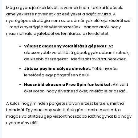
Még a gyors játékok között is vannak finom taktikai lépések,
amelyek kissé növelhetik az esélyeket a saját javukra. A
nyerőgépes stratégia nem az eredmények előrejelzéséről szól
—mert a nyerőgépek véletlenszerűek—hanem arról, hogy
maximalizáld a játékidőt és fenntartsd az lendületet.
Válassz alacsony volatilitású gépeket:
Az
alacsonyabb volatilitású gépek gyakrabban fizetnek,
de kisebb összegeket—ideálisak rövid szünetekhez.
Játssz payline‑súlyos címeket:
Több nyerési
lehetőség egy pörgetésen belül.
Használd okosan a Free Spin funkciókat:
Aktiváld
őket korán, hogy élvezhesd őket, mielőtt lejár az idő.
A kulcs, hogy minden pörgetés olyan érzést keltsen, mintha
haladnál. Egy alacsony volatilitású gép stabil ritmust ad; a
magas volatilitású gép viszont hosszabb időt hagyhat ki a nagy
nyeremény előtt.