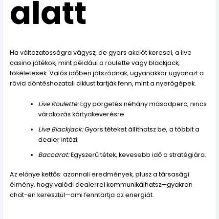
alatt
Ha változatosságra vágysz, de gyors akciót keresel, a live
casino játékok, mint például a roulette vagy blackjack,
tökéletesek. Valós időben játszódnak, ugyanakkor ugyanazt a
rövid döntéshozatali ciklust tartják fenn, mint a nyerőgépek.
Live Roulette:
Egy pörgetés néhány másodperc; nincs
várakozás kártyakeverésre.
Live Blackjack:
Gyors téteket állíthatsz be, a többit a
dealer intézi.
Baccarat:
Egyszerű tétek, kevesebb idő a stratégiára.
Az előnye kettős: azonnali eredmények, plusz a társasági
élmény, hogy valódi dealerrel kommunikálhatsz—gyakran
chat-en keresztül—ami fenntartja az energiát.