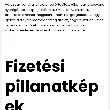
Vársz egy vonatra; a telefonod értesítést küld, hogy a kedvenc
nyerőgéped jackpotja elérte az €500-at. Az alkalmazás
értesítése azonnal megjelenik—nem kell görgetned—, hogy
igényeld a nyereményedet még azelőtt, hogy felszállnál. Ez az,
amiért a mobil játék olyan vonzó rövid szakaszokra:
zökkenőmentesen illeszkedik a mindennapi életbe.
Fizetési
pillanatkép
ek