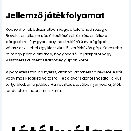
Jellemző játékfolyamat
Képzeld el: ebédszünetben vagy, a telefonod rezeg a
Revolution alkalmazás értesítésével, és készen állsz a
pörgetésre. Egy gyors payline struktúrájú nyerőgépet
választasz—lehet egy klasszikus 5-kerékhúzós gép. Kevesebb
mint egy perc alatt látod, hogy nyertél-e jackpotot vagy
visszatérsz a játékasztalhoz egy újabb körre.
A pörgetés után, ha nyersz, azonnal dönthetsz a re‑betelésről
vagy másik játékra váltásról—ez a gyors döntéshozatali ciklus
tartja életben a játékot. Ha veszítesz, tovább nyomod; a játék
lendülete minden, ami számít.