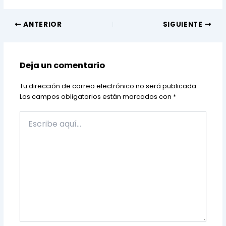
Navegación
ANTERIOR
SIGUIENTE
de
entradas
Deja un comentario
Tu dirección de correo electrónico no será publicada.
Los campos obligatorios están marcados con
*
Escribe
aquí...