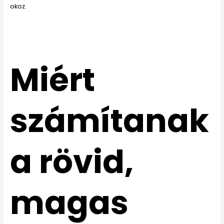
okoz.
Miért
számítanak
a rövid,
magas