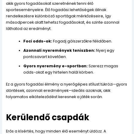
akik gyors fogadásokat szeretnének tenni élő
sporteseményekre. Élő fogadási lehetőségek állnak
rendelkezésre különböző sportágak mérkőzéseire, így
másodpercek alatt tehetsz fogadásokat, és szinte azonnal
láthatod az eredményt.
Foci odds-ok:
Fogadj gólszerzőkre félidőben.
Azonnali nyeremények teniszben:
Nyerj egy
pontcsavart követően.
Gyors nyeremény e-sportban:
Szerezz magas
odds-okat egy hirtelen halál körben.
Ez a gyors fogadási élmény a nyerőgépes stílust tükrözi—gyors
döntések, azonnali eredmények—ideális azoknak, akik
folyamatos elköteleződést keresnek a játék során.
Kerülendő csapdák
Erős a kísértés, hogy minden élő eseményt üldözz. A