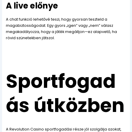
A live előnye
A chat funkció lehetővé teszi, hogy gyorsan teszteld a
magabiztosságodat. Egy gyors „igen” vagy „nem” válasz
megakadályozza, hogy a játék megálljon—ez alapvető, ha
rövid szünetekben játszol.
Sportfogad
ás útközben
A Revolution Casino sportfogadási része jól szolgálja azokat,