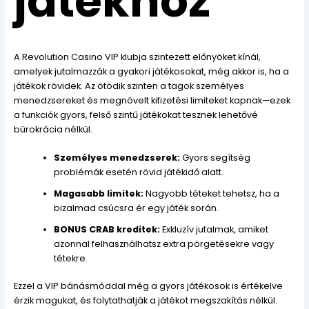
játékhoz
A Revolution Casino VIP klubja szintezett előnyöket kínál,
amelyek jutalmazzák a gyakori játékosokat, még akkor is, ha a
játékok rövidek. Az ötödik szinten a tagok személyes
menedzsereket és megnövelt kifizetési limiteket kapnak—ezek
a funkciók gyors, felső szintű játékokat tesznek lehetővé
bürokrácia nélkül.
Személyes menedzserek:
Gyors segítség
problémák esetén rövid játékidő alatt.
Magasabb limitek:
Nagyobb téteket tehetsz, ha a
bizalmad csúcsra ér egy játék során.
BONUS CRAB kreditek:
Exkluzív jutalmak, amiket
azonnal felhasználhatsz extra pörgetésekre vagy
tétekre.
Ezzel a VIP bánásmóddal még a gyors játékosok is értékelve
érzik magukat, és folytathatják a játékot megszakítás nélkül.