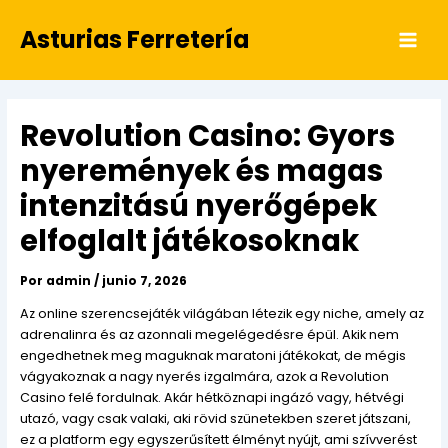
Ir
al
Asturias Ferretería
Main
contenido
Men
Revolution Casino: Gyors
nyeremények és magas
intenzitású nyerőgépek
elfoglalt játékosoknak
Por
admin
/
junio 7, 2026
Az online szerencsejáték világában létezik egy niche, amely az
adrenalinra és az azonnali megelégedésre épül. Akik nem
engedhetnek meg maguknak maratoni játékokat, de mégis
vágyakoznak a nagy nyerés izgalmára, azok a Revolution
Casino felé fordulnak. Akár hétköznapi ingázó vagy, hétvégi
utazó, vagy csak valaki, aki rövid szünetekben szeret játszani,
ez a platform egy egyszerűsített élményt nyújt, ami szívverést