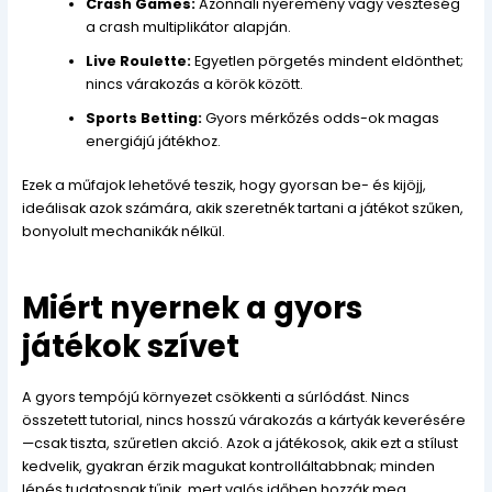
Crash Games:
Azonnali nyeremény vagy veszteség
a crash multiplikátor alapján.
Live Roulette:
Egyetlen pörgetés mindent eldönthet;
nincs várakozás a körök között.
Sports Betting:
Gyors mérkőzés odds-ok magas
energiájú játékhoz.
Ezek a műfajok lehetővé teszik, hogy gyorsan be- és kijöjj,
ideálisak azok számára, akik szeretnék tartani a játékot szűken,
bonyolult mechanikák nélkül.
Miért nyernek a gyors
játékok szívet
A gyors tempójú környezet csökkenti a súrlódást. Nincs
összetett tutorial, nincs hosszú várakozás a kártyák keverésére
—csak tiszta, szűretlen akció. Azok a játékosok, akik ezt a stílust
kedvelik, gyakran érzik magukat kontrolláltabbnak; minden
lépés tudatosnak tűnik, mert valós időben hozzák meg.