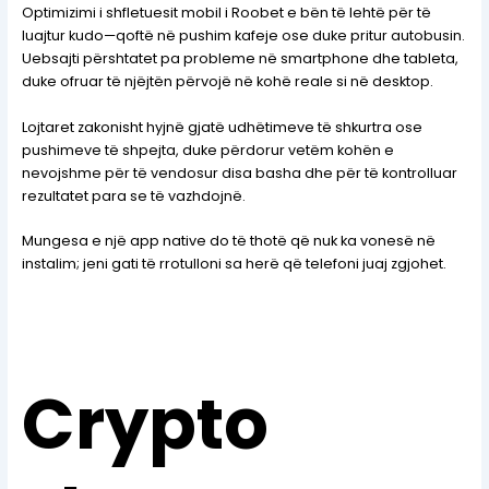
Optimizimi i shfletuesit mobil i Roobet e bën të lehtë për të
luajtur kudo—qoftë në pushim kafeje ose duke pritur autobusin.
Uebsajti përshtatet pa probleme në smartphone dhe tableta,
duke ofruar të njëjtën përvojë në kohë reale si në desktop.
Lojtaret zakonisht hyjnë gjatë udhëtimeve të shkurtra ose
pushimeve të shpejta, duke përdorur vetëm kohën e
nevojshme për të vendosur disa basha dhe për të kontrolluar
rezultatet para se të vazhdojnë.
Mungesa e një app native do të thotë që nuk ka vonesë në
instalim; jeni gati të rrotulloni sa herë që telefoni juaj zgjohet.
Crypto