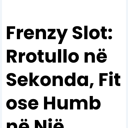
Frenzy Slot:
Rrotullo në
Sekonda, Fit
ose Humb
në Një