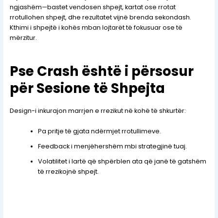
ngjashëm—bastet vendosen shpejt, kartat ose rrotat
rrotullohen shpejt, dhe rezultatet vijnë brenda sekondash.
Kthimi i shpejtë i kohës mban lojtarët të fokusuar ose të
mërzitur.
Pse Crash është i përsosur
për Sesione të Shpejta
Design-i inkurajon marrjen e rrezikut në kohë të shkurtër:
Pa pritje të gjata ndërmjet rrotullimeve.
Feedback i menjëhershëm mbi strategjinë tuaj.
Volatilitet i lartë që shpërblen ata që janë të gatshëm
të rrezikojnë shpejt.