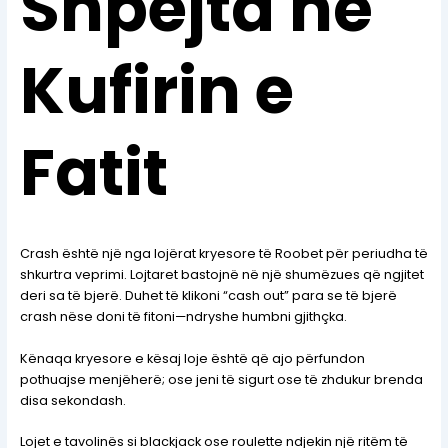
Shpejta në
Kufirin e
Fatit
Crash është një nga lojërat kryesore të Roobet për periudha të
shkurtra veprimi. Lojtaret bastojnë në një shumëzues që ngjitet
deri sa të bjerë. Duhet të klikoni “cash out” para se të bjerë
crash nëse doni të fitoni—ndryshe humbni gjithçka.
Kënaqa kryesore e kësaj loje është që ajo përfundon
pothuajse menjëherë; ose jeni të sigurt ose të zhdukur brenda
disa sekondash.
Lojet e tavolinës si blackjack ose roulette ndjekin një ritëm të