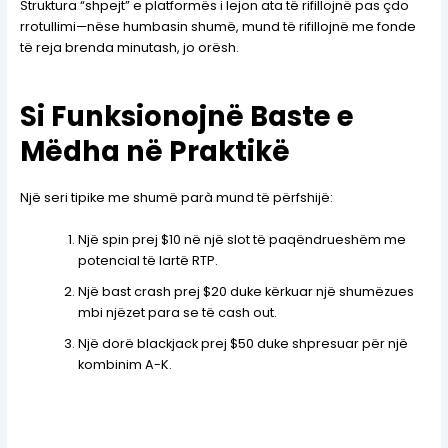
Struktura “shpejt” e platformës i lejon ata të rifillojnë pas çdo
rrotullimi—nëse humbasin shumë, mund të rifillojnë me fonde
të reja brenda minutash, jo orësh.
Si Funksionojnë Baste e
Mëdha në Praktikë
Një seri tipike me shumë parà mund të përfshijë:
Një spin prej $10 në një slot të paqëndrueshëm me
potencial të lartë RTP.
Një bast crash prej $20 duke kërkuar një shumëzues
mbi njëzet para se të cash out.
Një dorë blackjack prej $50 duke shpresuar për një
kombinim A-K.