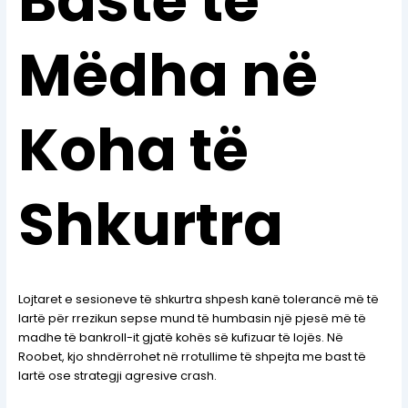
Baste të
Mëdha në
Koha të
Shkurtra
Lojtaret e sesioneve të shkurtra shpesh kanë tolerancë më të
lartë për rrezikun sepse mund të humbasin një pjesë më të
madhe të bankroll-it gjatë kohës së kufizuar të lojës. Në
Roobet, kjo shndërrohet në rrotullime të shpejta me bast të
lartë ose strategji agresive crash.