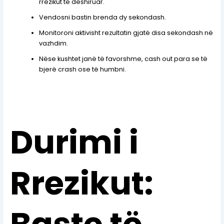
rrezikut të dëshiruar.
Vendosni bastin brenda dy sekondash.
Monitoroni aktivisht rezultatin gjatë disa sekondash në
vazhdim.
Nëse kushtet janë të favorshme, cash out para se të
bjerë crash ose të humbni.
Durimi i
Rrezikut: