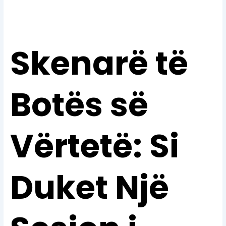
Skenarë të
Botës së
Vërtetë: Si
Duket Një