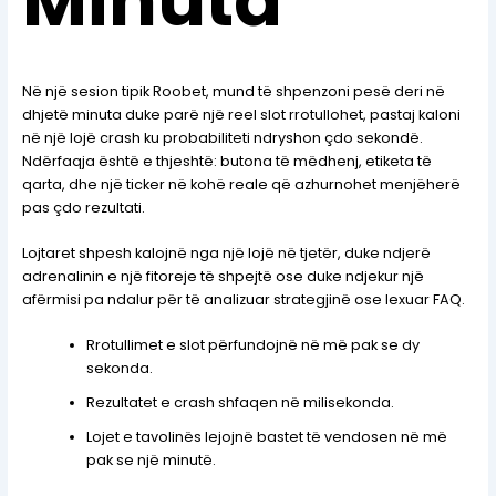
Minuta
Në një sesion tipik Roobet, mund të shpenzoni pesë deri në
dhjetë minuta duke parë një reel slot rrotullohet, pastaj kaloni
në një lojë crash ku probabiliteti ndryshon çdo sekondë.
Ndërfaqja është e thjeshtë: butona të mëdhenj, etiketa të
qarta, dhe një ticker në kohë reale që azhurnohet menjëherë
pas çdo rezultati.
Lojtaret shpesh kalojnë nga një lojë në tjetër, duke ndjerë
adrenalinin e një fitoreje të shpejtë ose duke ndjekur një
afërmisi pa ndalur për të analizuar strategjinë ose lexuar FAQ.
Rrotullimet e slot përfundojnë në më pak se dy
sekonda.
Rezultatet e crash shfaqen në milisekonda.
Lojet e tavolinës lejojnë bastet të vendosen në më
pak se një minutë.