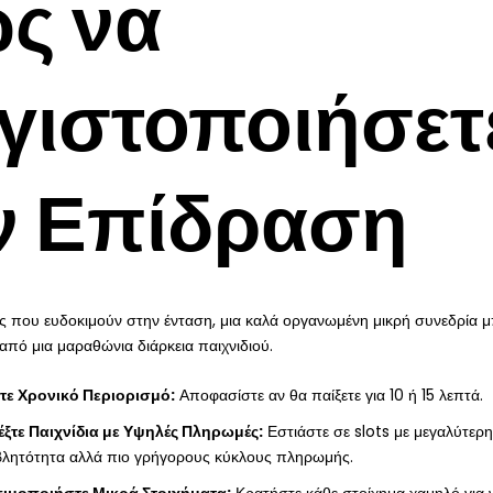
ς να
γιστοποιήσετ
ν Επίδραση
ες που ευδοκιμούν στην ένταση, μια καλά οργανωμένη μικρή συνεδρία μπ
από μια μαραθώνια διάρκεια παιχνιδιού.
τε Χρονικό Περιορισμό:
Αποφασίστε αν θα παίξετε για 10 ή 15 λεπτά.
έξτε Παιχνίδια με Υψηλές Πληρωμές:
Εστιάστε σε slots με μεγαλύτερη
βλητότητα αλλά πιο γρήγορους κύκλους πληρωμής.