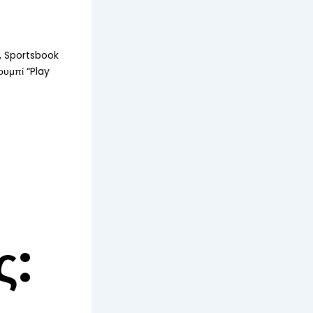
o, Sportsbook
ουμπί “Play
ς: