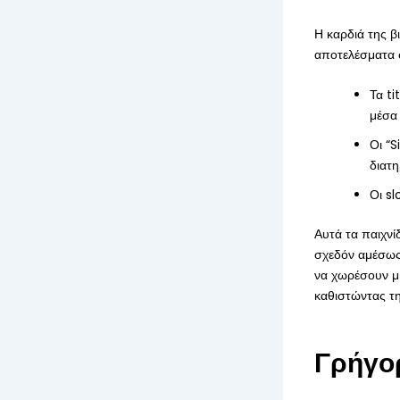
Η καρδιά της 
αποτελέσματα 
Τα t
μέσα
Οι “S
διατ
Οι sl
Αυτά τα παιχνί
σχεδόν αμέσως 
να χωρέσουν μι
καθιστώντας τη
Γρήγο