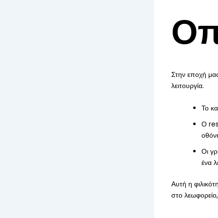
Οπ
Στην εποχή μας
λειτουργία.
Το κα
Ο res
οθόν
Οι γ
ένα λ
Αυτή η φιλικότ
στο λεωφορείο,