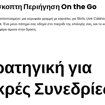
κοπτη Περιήγηση On the Go
 απλοποιημένο: μια κορυφαία γραμμή με καρτέλες για Slots, Live Casin
. Ένα μόνο πάτημα σας οδηγεί στο παιχνίδι της επιλογής σας, και το κ
φέρει άμεσα στην δράση.
ρατηγική για
κρές Συνεδρίε