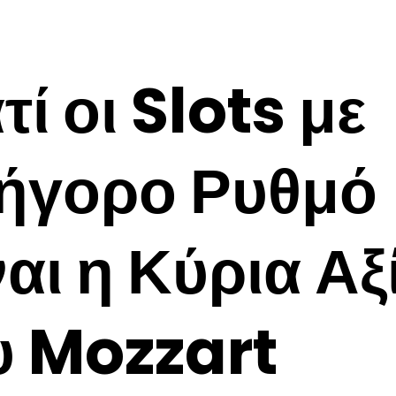
τί οι Slots με
ήγορο Ρυθμό
ναι η Κύρια Αξ
υ Mozzart