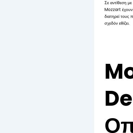
Σε αντίθεση με
Mozzart έχουν
διατηρεί τους 
σχεδόν εθίζει.
Mo
De
Οπ