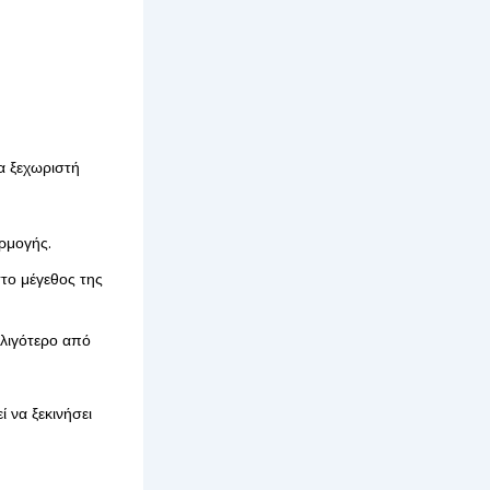
α ξεχωριστή
αρμογής.
στο μέγεθος της
 λιγότερο από
 να ξεκινήσει