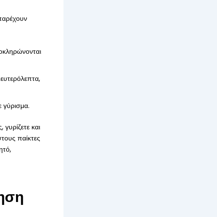
 παρέχουν
λοκληρώνονται
δευτερόλεπτα,
ε γύρισμα.
 γυρίζετε και
στους παίκτες
ητό,
ηση